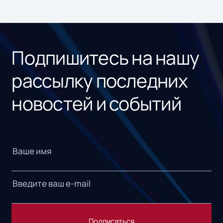
ном
«1С
Подпишитесь на нашу
рассылку последних
новостей и событий
Подписаться