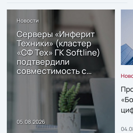
Новости
Серверы «Инферит
Техники» (кластер
«СФ Тех» ГК Softline)
подтвердили
совместимость с
Нов
решением Sharx
Storage 2.x для
Про
хранения данных
«Бо
ци
пр
05.08.2026
04.0
без