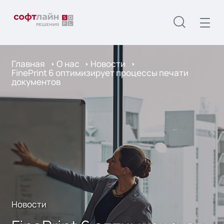
Главная
О нас
Новости
FinePrint 6 оптимизирует процессы печати
документов
Новости