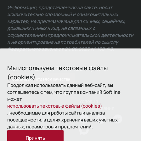
Информация, представленная на сайте, носит
исключительно справочный и ознакомительный
характер, не предназначена для личных, семейных,
домашних и иных нужд, не связанных с
осуществлением предпринимательской деятельности
и не ориентирована на потребителей по смыслу
Федерального закона от 24.06.2025 № 168-ФЗ.
Мы используем текстовые файлы
(cookies)
Связаться с отделом качества
Продолжая использовать данный веб-сайт, вы
соглашаетесь с тем, что группа компаний Softline
может
Условия
© 1993—2026 Softline
использовать текстовые файлы (cookies)
использования
, необходимые для работы сайта и анализа
посещаемости, в целях хранения ваших учетных
Политика
данных, параметров и предпочтений.
конфиденциальности
Принять