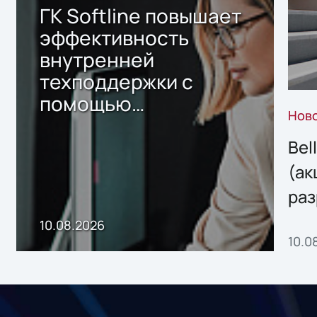
ГК Softline повышает
эффективность
внутренней
техподдержки с
помощью
Нов
собственного ИИ-
сервиса
Bel
(ак
раз
онл
10.08.2026
10.0
сер
под
рос