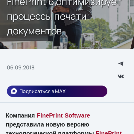
FinePrint 6 оптимизирует
процессы печати
документов
06.09.2018
Подписаться в MAX
Компания
FinePrint Software
представила новую версию
технологической платформы
FinePrint
,