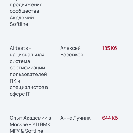
продвижения
сообщества
Академий
Softline
Alltests –
Алексей
185 Кб
национальная
Боровков
система
сертификации
пользователей
ПК и
специалистов в
сфере IT
Опыт Академии в
Анна Лучник
644 Кб
Москве – УЦ ВМК
МГУ & Softline