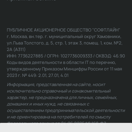
ПУБЛИЧНОЕ АКЦИОНЕРНОЕ ОБЩЕСТВО "СОФТЛАЙН"
г. Москва, вн.тер. г. муниципальный округ Хамовники,
ул Льва Толстого, д. 5, стр. 1, этаж 3, помещ. 1, ком. №2,
2А (А311)
ИНН: 7736227885 / ОГРН: 1027736009333 / ОКВЭД: 46.90
Коды видов деятельности в области IT по перечню,
утвержденному Приказом Минцифры России от 11 мая
2023 г. № 449: 2.01, 27.01, 4.01
Информация, представленная на сайте, носит
исключительно справочный и ознакомительный
характер, не предназначена для личных, семейных,
домашних и иных нужд, не связанных с
осуществлением предпринимательской деятельности
и не ориентирована на потребителей по смыслу
Федерального закона от 24.06.2025 № 168-ФЗ.