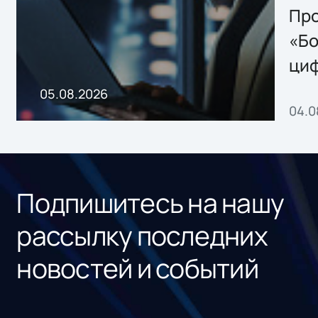
Storage 2.x для
Про
хранения данных
«Бо
ци
пр
05.08.2026
04.0
без
ном
«1С
Подпишитесь на нашу
рассылку последних
новостей и событий