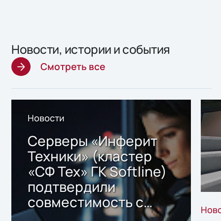
Новости, истории и события
Смотреть все
Новости
Серверы «Инферит
Техники» (кластер
«СФ Тех» ГК Softline)
подтвердили
совместимость с
Нов
решением Sharx