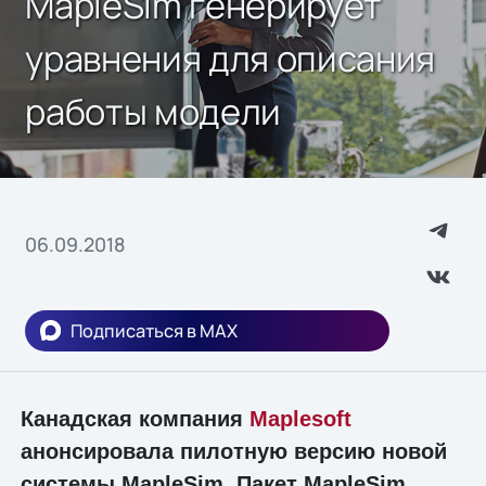
MapleSim генерирует
уравнения для описания
работы модели
06.09.2018
Подписаться в MAX
Канадская компания
Maplesoft
анонсировала пилотную версию новой
системы MapleSim. Пакет MapleSim