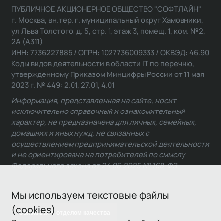
ПУБЛИЧНОЕ АКЦИОНЕРНОЕ ОБЩЕСТВО "СОФТЛАЙН"
г. Москва, вн.тер. г. муниципальный округ Хамовники,
ул Льва Толстого, д. 5, стр. 1, этаж 3, помещ. 1, ком. №2,
2А (А311)
ИНН: 7736227885 / ОГРН: 1027736009333 / ОКВЭД: 46.90
Коды видов деятельности в области IT по перечню,
утвержденному Приказом Минцифры России от 11 мая
2023 г. № 449: 2.01, 27.01, 4.01
Информация, представленная на сайте, носит
исключительно справочный и ознакомительный
характер, не предназначена для личных, семейных,
домашних и иных нужд, не связанных с
осуществлением предпринимательской деятельности
и не ориентирована на потребителей по смыслу
Федерального закона от 24.06.2025 № 168-ФЗ.
Мы используем текстовые файлы
(cookies)
Связаться с отделом качества