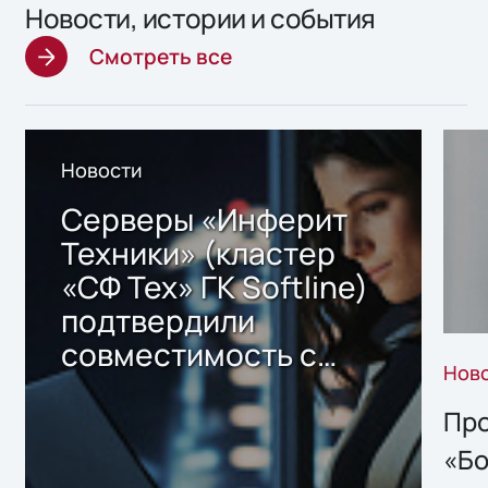
Новости, истории и события
Смотреть все
Новости
Серверы «Инферит
Техники» (кластер
«СФ Тех» ГК Softline)
подтвердили
совместимость с
Нов
решением Sharx
Storage 2.x для
Про
хранения данных
«Бо