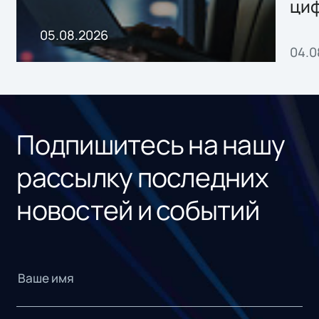
ци
пр
05.08.2026
04.0
без
ном
«1С
Подпишитесь на нашу
рассылку последних
новостей и событий