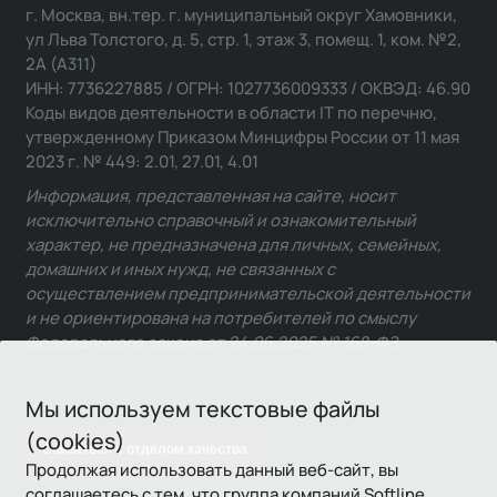
г. Москва, вн.тер. г. муниципальный округ Хамовники,
ул Льва Толстого, д. 5, стр. 1, этаж 3, помещ. 1, ком. №2,
2А (А311)
ИНН: 7736227885 / ОГРН: 1027736009333 / ОКВЭД: 46.90
Коды видов деятельности в области IT по перечню,
утвержденному Приказом Минцифры России от 11 мая
2023 г. № 449: 2.01, 27.01, 4.01
Информация, представленная на сайте, носит
исключительно справочный и ознакомительный
характер, не предназначена для личных, семейных,
домашних и иных нужд, не связанных с
осуществлением предпринимательской деятельности
и не ориентирована на потребителей по смыслу
Федерального закона от 24.06.2025 № 168-ФЗ.
Мы используем текстовые файлы
(cookies)
Связаться с отделом качества
Продолжая использовать данный веб-сайт, вы
соглашаетесь с тем, что группа компаний Softline