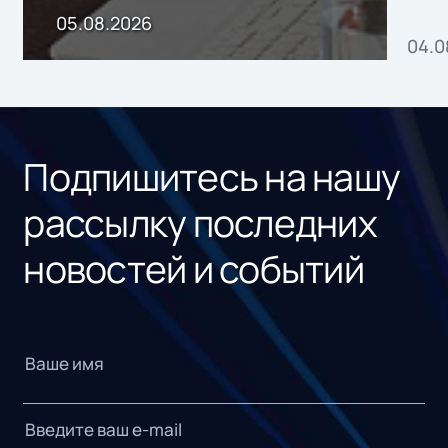
пр
05.08.2026
04.0
без
ном
«1С
Подпишитесь на нашу
рассылку последних
новостей и событий