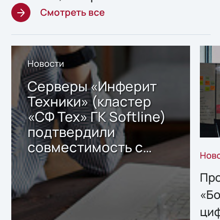
Смотреть все
Новости
Серверы «Инферит
Техники» (кластер
«СФ Тех» ГК Softline)
подтвердили
совместимость с
Нов
решением Sharx
Storage 2.x для
Про
хранения данных
«Бо
ци