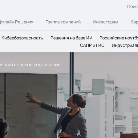
Поис
фтлайн Решения
Группа компаний
Инвесторам
Ка
Кибербезопасность
Решения на базе ИИ
Российские ноутб
САПР и ГИС
Индустриал
или партнерское соглашение