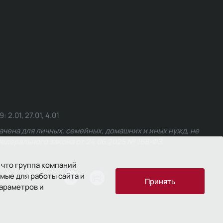
.01, 27.01, 4.01
чена для личных, семейных, домашних и иных нужд, не
едерального закона от 24.06.2025 № 168-ФЗ.
 что группа компаний
мые для работы сайта и
ости
Принять
параметров и