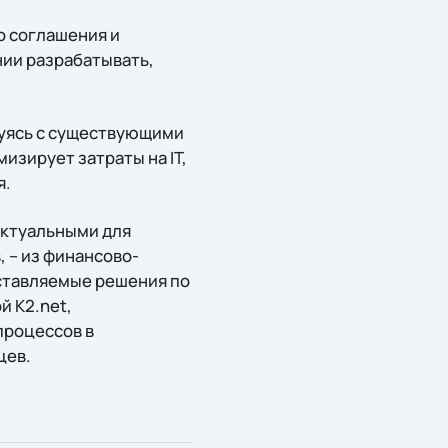
о соглашения и
нии разрабатывать,
руясь с существующими
зирует затраты на IT,
я.
актуальными для
 – из финансово-
дставляемые решения по
 K2.net,
процессов в
цев.