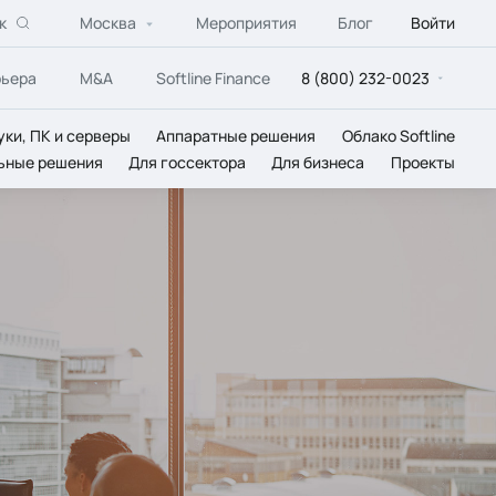
к
Москва
Мероприятия
Блог
Войти
рьера
M&A
Softline Finance
8 (800) 232-0023
уки, ПК и серверы
Аппаратные решения
Облако Softline
ьные решения
Для госсектора
Для бизнеса
Проекты