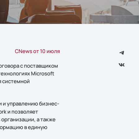
CNews от 10 июля
оговора с поставщиком
ехнологиях Microsoft
ся системной
 и управлению бизнес-
rk и позволяет
 организации, а также
формацию в единую