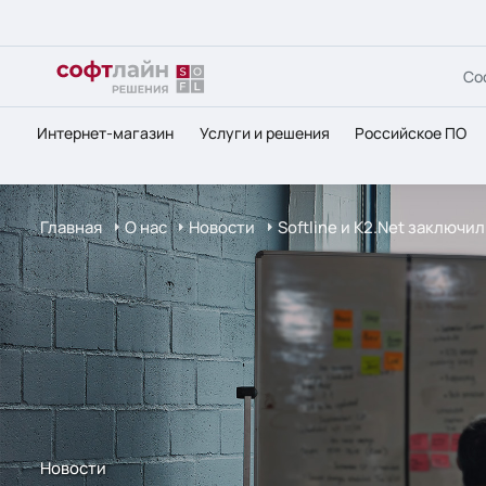
Со
Интернет-магазин
Услуги и решения
Российское ПО
Главная
О нас
Новости
Softline и К2.Net заключ
Новости