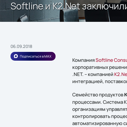
Softline и К2.Net заключи
06.09.2018
Подписаться в MAX
Компания
Softline Consu
корпоративных решений
.NET. – компанией
К2.Ne
интеграцией, поставко
Семейство продуктов
K
процессами. Система K2
организациям управлят
контролировать процес
автоматизированную с