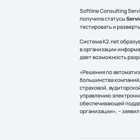
Softline Consulting Se
получила статусы
Servi
тестировать и разверты
Система K2.net образу
в организации информа
дает возможность разр
«Решения по автоматиз
большинства компаний, 
страховой, аудиторско
управлению электронны
обеспечивающей поддер
организации», – заявил 