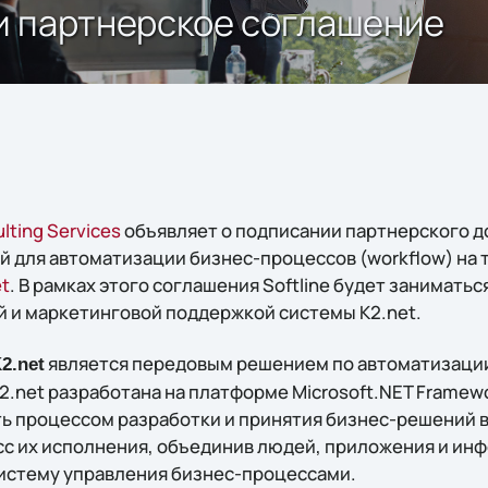
ли партнерское соглашение
lting Services
объявляет о подписании партнерского д
 для автоматизации бизнес-процессов (workflow) на т
t
. В рамках этого соглашения Softline будет занимать
й и маркетинговой поддержкой системы K2.net.
является передовым решением по автоматизации
2.net
.net разработана на платформе Microsoft.NET Framewo
ь процессом разработки и принятия бизнес-решений в
с их исполнения, объединив людей, приложения и ин
истему управления бизнес-процессами.