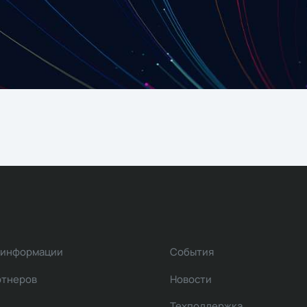
 информации
События
ртнеров
Новости
Техподдержка