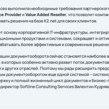
rvices выполнила необходимые требования партнерског
и
, что позволит компа
ce Provider
Value Added Reseller
вать решения на базе K2.net для своих клиентов.
ет основу корпоративной IT-инфраструктуры, интегри
ционными продуктами и системами, сокращает и оптими
абатывать более эффективные и современные решени
ации документооборота сейчас становятся наиболее 
в которых особенно активно развит поток документов,
й и других отраслей. Поэтому мы рады расширить пре
м документооборотом еще одной системой – системой
жку и полный жизненный цикл документов и бизнес-
директор Softline Consulting Services Валентин Кудряв