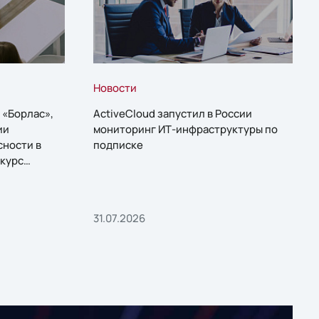
Новости
 «Борлас»,
ActiveCloud запустил в России
ии
мониторинг ИТ-инфраструктуры по
сности в
подписке
курс
31.07.2026