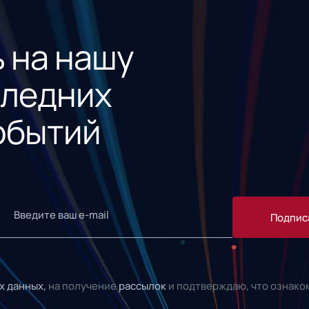
 на нашу
следних
обытий
Подпис
х данных,
на получение
рассылок
и подтверждаю, что ознако