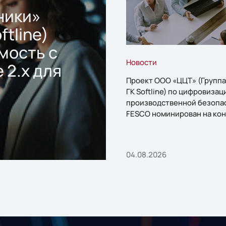
ники»
ftline)
мость с
Новости
 2.x для
Проект ООО «ЦЦТ» (Группа
ГК Softline) по цифровизац
производственной безопа
FESCO номинирован на кон
«1С:Проект года»
04.08.2026