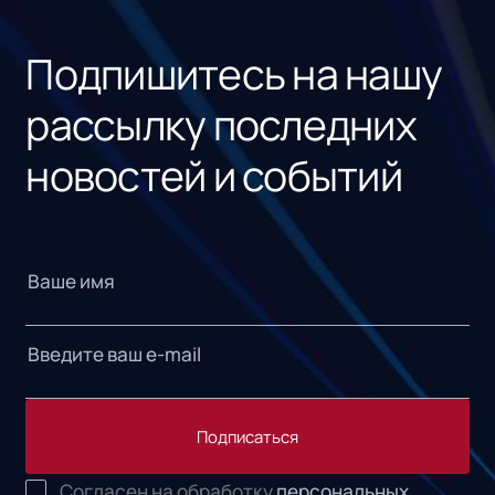
«1С
Подпишитесь на нашу
рассылку последних
новостей и событий
Подписаться
Согласен на обработку
персональных