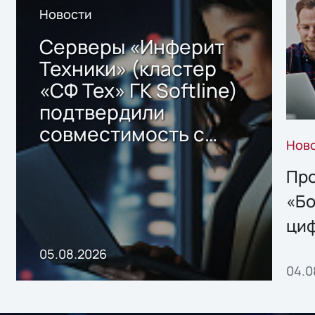
Новости
Серверы «Инферит
Техники» (кластер
«СФ Тех» ГК Softline)
подтвердили
совместимость с
Нов
решением Sharx
Storage 2.x для
Про
хранения данных
«Бо
ци
пр
05.08.2026
04.0
без
ном