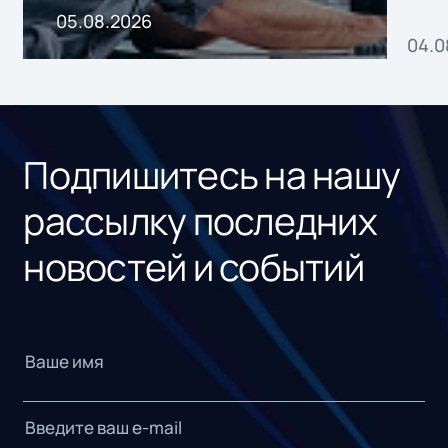
пр
05.08.2026
04.0
без
ном
«1С
Подпишитесь на нашу
рассылку последних
новостей и событий