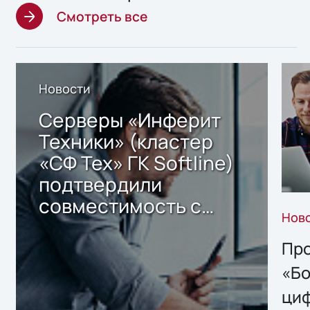
Смотреть все
Новости
Серверы «Инферит
Техники» (кластер
«СФ Тех» ГК Softline)
подтвердили
совместимость с
Нов
решением Sharx
Storage 2.x для
Про
хранения данных
«Бо
ци