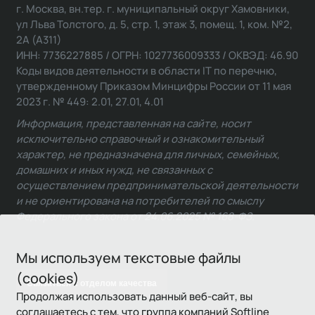
г. Москва, вн.тер. г. муниципальный округ Хамовники,
ул Льва Толстого, д. 5, стр. 1, этаж 3, помещ. 1, ком. №2,
2А (А311)
ИНН: 7736227885 / ОГРН: 1027736009333 / ОКВЭД: 46.90
Коды видов деятельности в области IT по перечню,
утвержденному Приказом Минцифры России от 11 мая
2023 г. № 449: 2.01, 27.01, 4.01
Информация, представленная на сайте, носит
исключительно справочный и ознакомительный
характер, не предназначена для личных, семейных,
домашних и иных нужд, не связанных с
осуществлением предпринимательской деятельности
и не ориентирована на потребителей по смыслу
Федерального закона от 24.06.2025 № 168-ФЗ.
Мы используем текстовые файлы
(cookies)
Связаться с отделом качества
Продолжая использовать данный веб-сайт, вы
соглашаетесь с тем, что группа компаний Softline