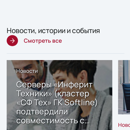
Новости, истории и события
Смотреть все
Новости
Серверы «Инферит
Техники» (кластер
«СФ Тех» ГК Softline)
подтвердили
совместимость с
Нов
решением Sharx