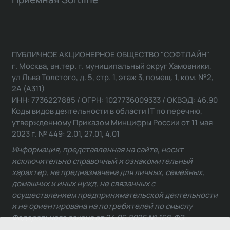
ПУБЛИЧНОЕ АКЦИОНЕРНОЕ ОБЩЕСТВО "СОФТЛАЙН"
г. Москва, вн.тер. г. муниципальный округ Хамовники,
ул Льва Толстого, д. 5, стр. 1, этаж 3, помещ. 1, ком. №2,
2А (А311)
ИНН: 7736227885 / ОГРН: 1027736009333 / ОКВЭД: 46.90
Коды видов деятельности в области IT по перечню,
утвержденному Приказом Минцифры России от 11 мая
2023 г. № 449: 2.01, 27.01, 4.01
Информация, представленная на сайте, носит
исключительно справочный и ознакомительный
характер, не предназначена для личных, семейных,
домашних и иных нужд, не связанных с
осуществлением предпринимательской деятельности
и не ориентирована на потребителей по смыслу
Федерального закона от 24.06.2025 № 168-ФЗ.