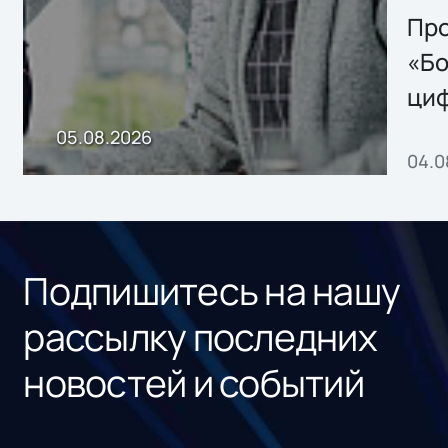
Storage 2.x для
Про
хранения данных
«Бо
ци
пр
05.08.2026
04.0
без
ном
«1С
Подпишитесь на нашу
рассылку последних
новостей и событий