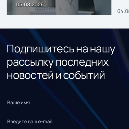
пр
05.08.2026
04.0
без
ном
«1С
Подпишитесь на нашу
рассылку последних
новостей и событий