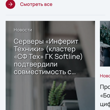
Смотреть все
Новости
Серверы «Инферит
Техники» (кластер
«СФ Тех» ГК Softline)
подтвердили
совместимость с
Нов
решением Sharx
Storage 2.x для
Про
хранения данных
«Бо
ци