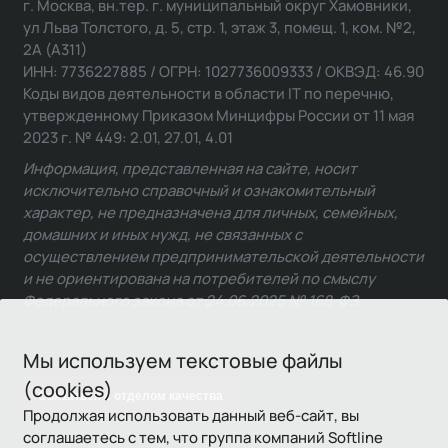
г. Москва, вн.тер. г. муниципальный округ Хамовники,
ул Льва Толстого, д. 5, стр. 1, этаж 3, помещ. 1, ком. №2,
2А (А311)
ИНН: 7736227885 / ОГРН: 1027736009333 / ОКВЭД: 46.90
Коды видов деятельности в области IT по перечню,
утвержденному Приказом Минцифры России от 11 мая
2023 г. № 449: 2.01, 27.01, 4.01
Информация, представленная на сайте, носит
исключительно справочный и ознакомительный
характер, не предназначена для личных, семейных,
домашних и иных нужд, не связанных с
осуществлением предпринимательской деятельности
и не ориентирована на потребителей по смыслу
Федерального закона от 24.06.2025 № 168-ФЗ.
Мы используем текстовые файлы
(cookies)
Связаться с отделом качества
Продолжая использовать данный веб-сайт, вы
соглашаетесь с тем, что группа компаний Softline