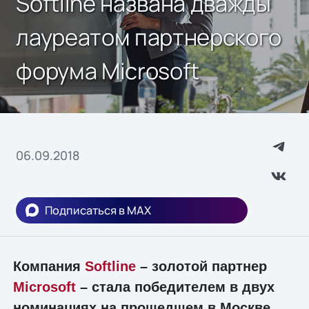
Softline названа дважды
лауреатом партнерского
форума Microsoft
06.09.2018
Подписаться в MAX
Компания
Softline
– золотой партнер
Microsoft
– стала победителем в двух
номинациях на прошедшем в Москве