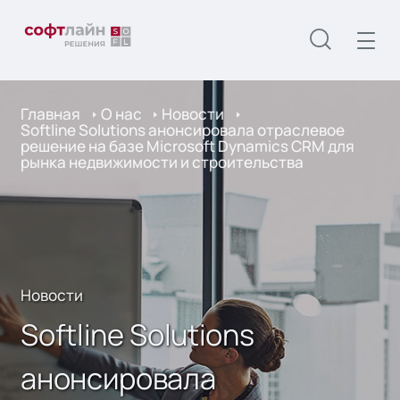
Главная
О нас
Новости
Softline Solutions анонсировала отраслевое
решение на базе Microsoft Dynamics CRM для
рынка недвижимости и строительства
Новости
Softline Solutions
анонсировала