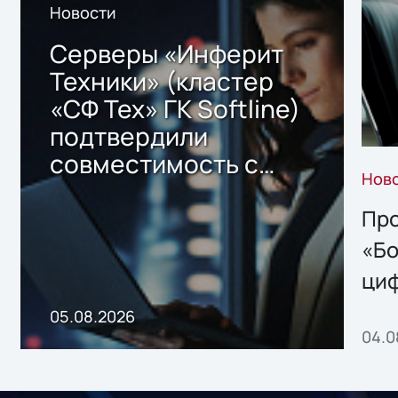
Новости
Серверы «Инферит
Техники» (кластер
«СФ Тех» ГК Softline)
подтвердили
совместимость с
Нов
решением Sharx
Storage 2.x для
Про
хранения данных
«Бо
ци
пр
05.08.2026
04.0
без
ном