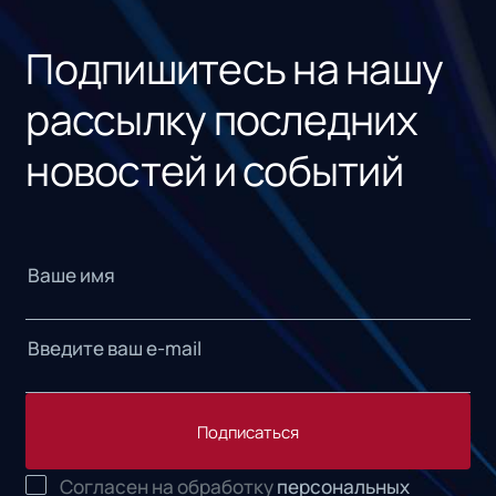
«1С
Подпишитесь на нашу
рассылку последних
новостей и событий
Подписаться
Согласен на обработку
персональных