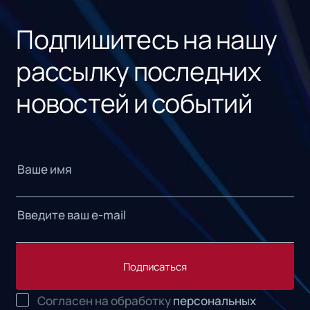
«1С
Подпишитесь на нашу
рассылку последних
новостей и событий
Подписаться
Согласен на обработку
персональных