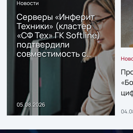
Новости
Серверы «Инферит
Техники» (кластер
«СФ Тех» ГК Softline)
подтвердили
совместимость с
Нов
решением Sharx
Storage 2.x для
Про
хранения данных
«Бо
ци
пр
05.08.2026
04.0
без
ном