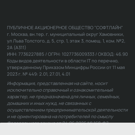
ПУБЛИЧНОЕ АКЦИОНЕРНОЕ ОБЩЕСТВО "СОФТЛАЙН"
г. Москва, вн.тер. г. муниципальный округ Хамовники,
ул Льва Толстого, д. 5, стр. 1, этаж 3, помещ. 1, ком. №2,
2А (А311)
ИНН: 7736227885 / ОГРН: 1027736009333 / ОКВЭД: 46.90
Коды видов деятельности в области IT по перечню,
утвержденному Приказом Минцифры России от 11 мая
2023 г. № 449: 2.01, 27.01, 4.01
Информация, представленная на сайте, носит
исключительно справочный и ознакомительный
характер, не предназначена для личных, семейных,
домашних и иных нужд, не связанных с
осуществлением предпринимательской деятельности
и не ориентирована на потребителей по смыслу
Федерального закона от 24.06.2025 № 168-ФЗ.