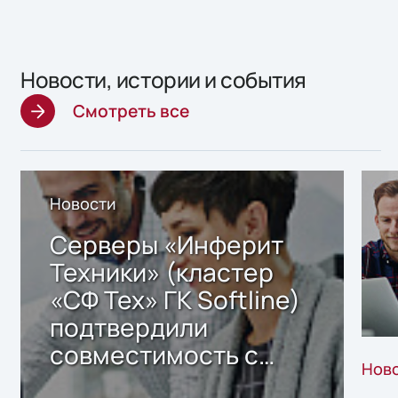
Новости, истории и события
Смотреть все
Новости
Серверы «Инферит
Техники» (кластер
«СФ Тех» ГК Softline)
подтвердили
совместимость с
Нов
решением Sharx