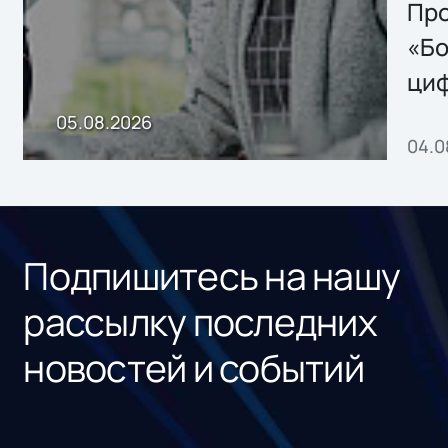
Storage 2.x для
Про
хранения данных
«Бо
ци
пр
05.08.2026
04.0
без
ном
«1С
Подпишитесь на нашу
рассылку последних
новостей и событий