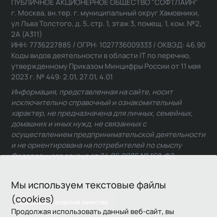
ПУБЛИЧНОЕ АКЦИОНЕРНОЕ ОБЩЕСТВО "СОФТЛАЙН"
г. Москва, вн.тер. г. муниципальный округ Хамовники,
ул Льва Толстого, д. 5, стр. 1, этаж 3, помещ. 1, ком. №2,
2А (А311)
ИНН: 7736227885 / ОГРН: 1027736009333 / ОКВЭД: 46.90
Коды видов деятельности в области IT по перечню,
утвержденному Приказом Минцифры России от 11 мая
2023 г. № 449: 2.01, 27.01, 4.01
Информация, представленная на сайте, носит
исключительно справочный и ознакомительный
характер, не предназначена для личных, семейных,
домашних и иных нужд, не связанных с
осуществлением предпринимательской деятельности
и не ориентирована на потребителей по смыслу
Федерального закона от 24.06.2025 № 168-ФЗ.
Мы используем текстовые файлы
(cookies)
Связаться с отделом качества
Продолжая использовать данный веб-сайт, вы