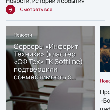
Новости, истории и события
Смотреть все
Новости
Серверы «Инферит
Техники» (кластер
«СФ Тех» ГК Softline)
подтвердили
совместимость с
Нов
решением Sharx
Storage 2.x для
Про
хранения данных
«Бо
ци