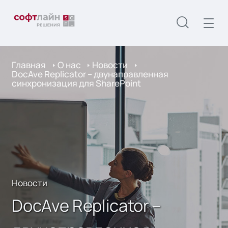
Главная
О нас
Новости
DocAve Replicator – двунаправленная
синхронизация для SharePoint
Новости
DocAve Replicator –