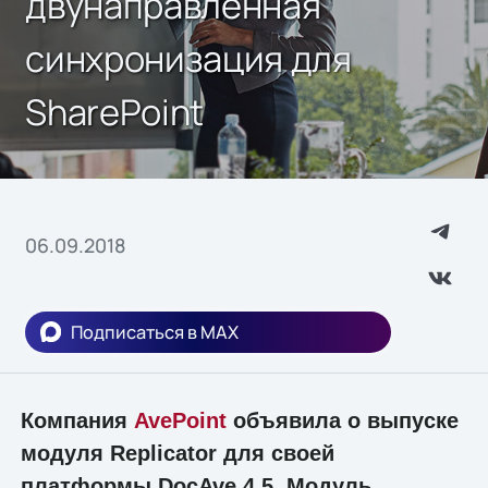
двунаправленная
синхронизация для
SharePoint
06.09.2018
Подписаться в MAX
Компания
AvePoint
объявила о выпуске
модуля Replicator для своей
платформы DocAve 4.5. Модуль