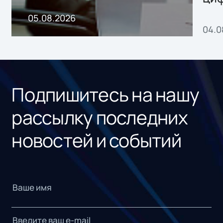
пр
05.08.2026
04.0
без
ном
«1С
Подпишитесь на нашу
рассылку последних
новостей и событий