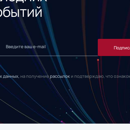
обытий
Подпис
х данных,
на получение
рассылок
и подтверждаю, что ознако