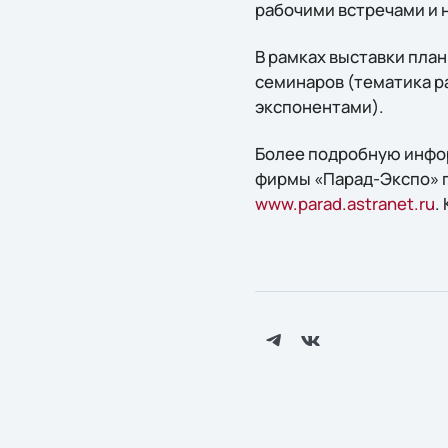
рабочими встречами и
В рамках выставки пла
семинаров (тематика р
экспонентами).
Более подробную инфор
фирмы «Парад-Экспо» по 
www.parad.astranet.ru
.