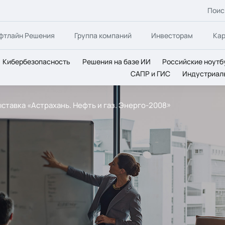
Поис
фтлайн Решения
Группа компаний
Инвесторам
Ка
Кибербезопасность
Решения на базе ИИ
Российские ноутб
САПР и ГИС
Индустриал
ставка «Астрахань. Нефть и газ. Энерго-2008»