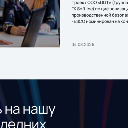
Проект ООО «ЦЦТ» (Группа
ГК Softline) по цифровизац
производственной безопа
FESCO номинирован на кон
«1С:Проект года»
04.08.2026
 на нашу
следних