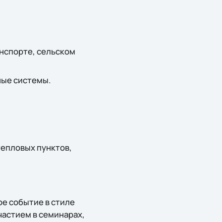
нспорте, сельском
ные системы.
епловых пунктов,
ое событие в стиле
частием в семинарах,