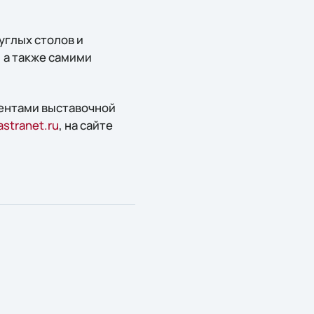
углых столов и
 а также самими
иентами выставочной
stranet.ru
, на сайте