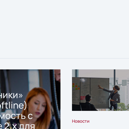
ники»
ftline)
мость с
Новости
 2.x для