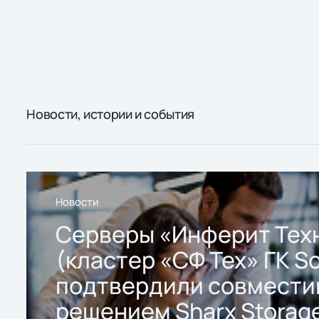
Новости, истории и события
Новости
Серверы «Инферит Тех
(кластер «СФ Тех» ГК So
подтвердили совмести
решением Sharx Storage