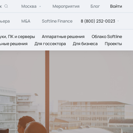
к
Москва
Мероприятия
Блог
Войти
рьера
M&A
Softline Finance
8 (800) 232-0023
уки, ПК и серверы
Аппаратные решения
Облако Softline
ьные решения
Для госсектора
Для бизнеса
Проекты