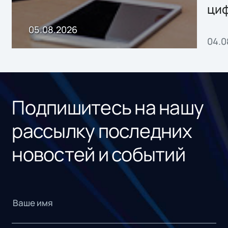
ци
пр
05.08.2026
04.0
без
ном
«1С
Подпишитесь на нашу
рассылку последних
новостей и событий