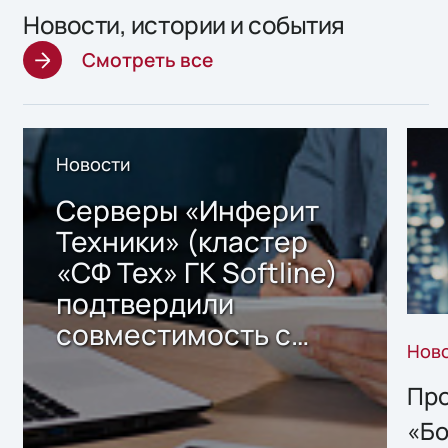
Новости, истории и события
Смотреть все
Новости
Серверы «Инферит
Техники» (кластер
«СФ Тех» ГК Softline)
подтвердили
совместимость с
Нов
решением Sharx
Storage 2.x для
Про
хранения данных
«Бо