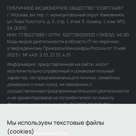
ПУБЛИЧНОЕ АКЦИОНЕРНОЕ ОБЩЕСТВО "СОФТЛАЙН"
г. Москва, вн.тер. г. муниципальный округ Хамовники,
ул Льва Толстого, д. 5, стр. 1, этаж 3, помещ. 1, ком. №2,
2А (А311)
ИНН: 7736227885 / ОГРН: 1027736009333 / ОКВЭД: 46.90
Коды видов деятельности в области IT по перечню,
утвержденному Приказом Минцифры России от 11 мая
2023 г. № 449: 2.01, 27.01, 4.01
Информация, представленная на сайте, носит
исключительно справочный и ознакомительный
характер, не предназначена для личных, семейных,
домашних и иных нужд, не связанных с
осуществлением предпринимательской деятельности
и не ориентирована на потребителей по смыслу
Федерального закона от 24.06.2025 № 168-ФЗ.
Мы используем текстовые файлы
(cookies)
Связаться с отделом качества