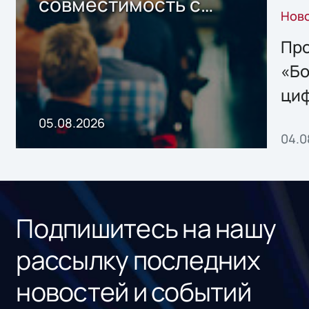
совместимость с
Нов
решением Sharx
Storage 2.x для
Про
хранения данных
«Бо
ци
пр
05.08.2026
04.0
без
ном
«1С
Подпишитесь на нашу
рассылку последних
новостей и событий