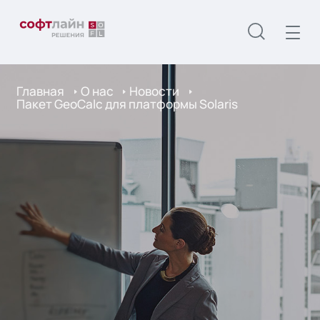
Главная
О нас
Новости
Пакет GeoCalc для платформы Solaris