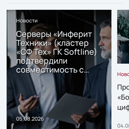
Новости
Серверы «Инферит
Техники» (кластер
«СФ Тех» ГК Softline)
подтвердили
совместимость с
Нов
решением Sharx
Storage 2.x для
Про
хранения данных
«Бо
ци
пр
05.08.2026
04.0
без