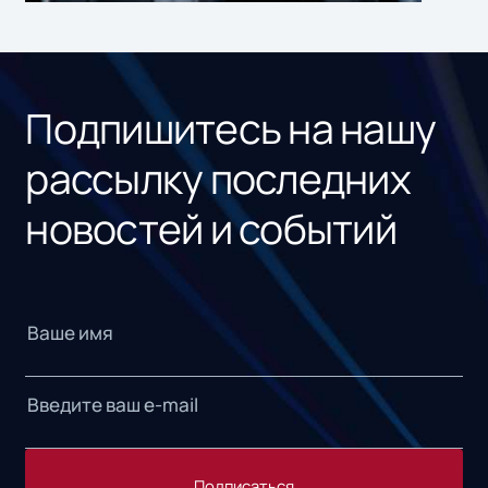
ном
«1С
Подпишитесь на нашу
рассылку последних
новостей и событий
Подписаться