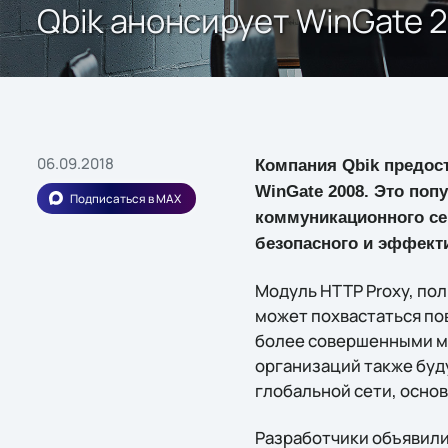
Qbik анонсирует WinGate 
06.09.2018
Компания Qbik предос
WinGate 2008. Это поп
Подписаться в MAX
коммуникационного се
безопасного и эффекти
Модуль HTTP Proxy, по
может похвастаться п
более совершенными м
организаций также буд
глобальной сети, осно
Разработчики объявили