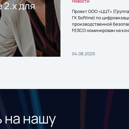
Новости
 2.x для
Проект ООО «ЦЦТ» (Группа
ГК Softline) по цифровизац
производственной безопа
FESCO номинирован на кон
«1С:Проект года»
04.08.2026
 на нашу