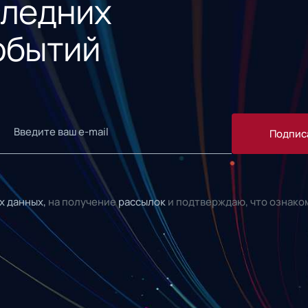
следних
обытий
Подпис
х данных,
на получение
рассылок
и подтверждаю, что ознако