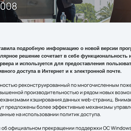
2008
тавила подробную информацию о новой версии прог
улярное решение сочетает в себе функциональность 
рвера и используется для предоставления пользова
вного доступа в Интернет и к электронной почте.
лностью реконструированный по многочисленным пож
овышенной производительностью и рядом новых возмо
еханизмами кэширования данных web-страниц. Внима
ут предложены более эффективные механизмы управл
ванные на использовании политик доступа.
 об официальном прекращении поддержки ОС Windows 9