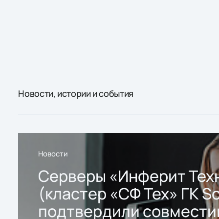
Новости, истории и события
Новости
Серверы «Инферит Тех
(кластер «СФ Тех» ГК So
подтвердили совмести