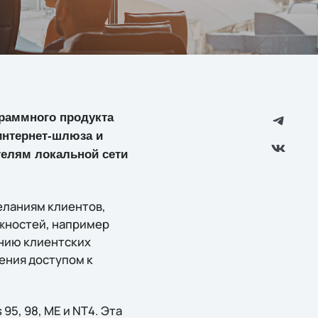
раммного продукта
интернет-шлюза и
телям локальной сети
еланиям клиентов,
жностей, например
нию клиентских
ения доступом к
5, 98, ME и NT4. Эта