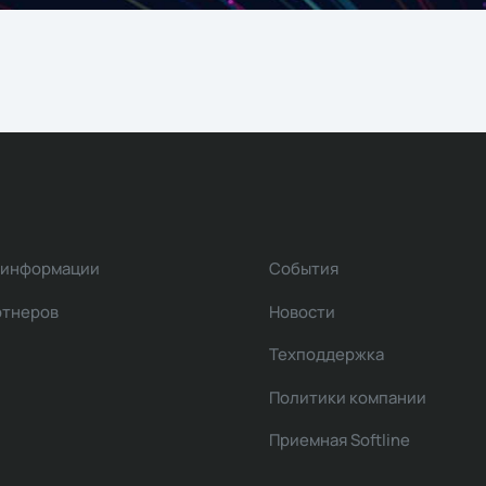
 информации
События
ртнеров
Новости
Техподдержка
Политики компании
Приемная Softline