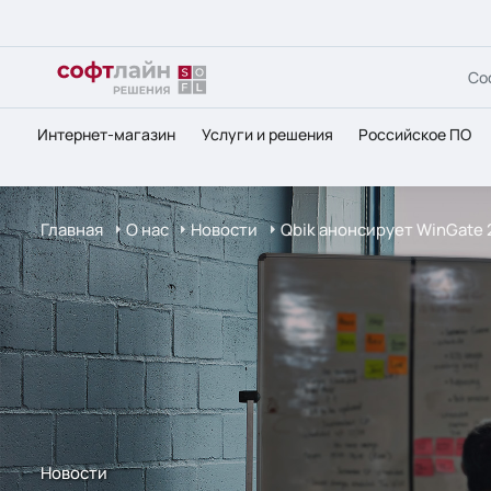
Со
Интернет-магазин
Услуги и решения
Российское ПО
Главная
О нас
Новости
Qbik анонсирует WinGate 
Новости