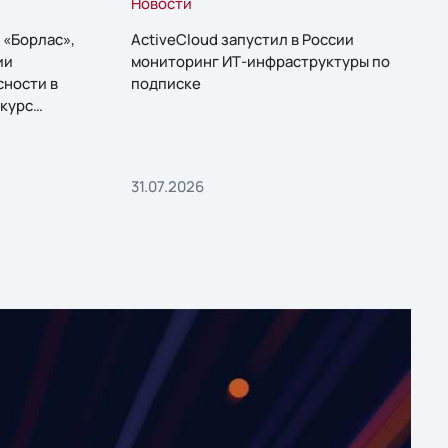
Новости
 «Борлас»,
ActiveCloud запустил в России
ии
мониторинг ИТ-инфраструктуры по
сности в
подписке
курс
31.07.2026