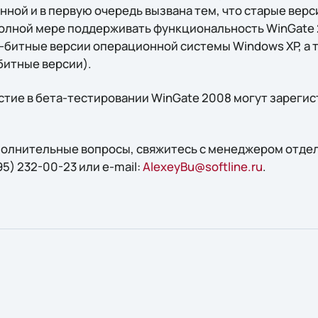
нной и в первую очередь вызвана тем, что старые вер
полной мере поддерживать функциональность WinGate
-битные версии операционной системы Windows XP, а 
-битные версии).
тие в бета-тестировании WinGate 2008 могут зарегис
ополнительные вопросы, свяжитесь с менеджером отде
95) 232-00-23 или e-mail:
AlexeyBu@softline.ru
.