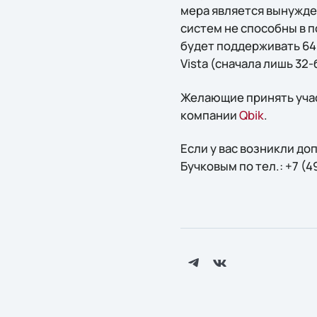
мера является вынужде
систем не способны в 
будет поддерживать 64
Vista (сначала лишь 32
Желающие принять учас
компании
Qbik
.
Если у вас возникли д
Бучковым по тел.: +7 (4