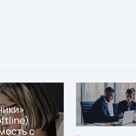
ники»
ftline)
мость с