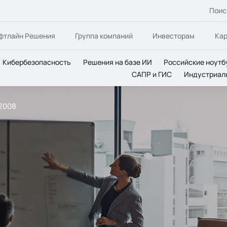
Поис
фтлайн Решения
Группа компаний
Инвесторам
Ка
Кибербезопасность
Решения на базе ИИ
Российские ноутб
САПР и ГИС
Индустриал
2008