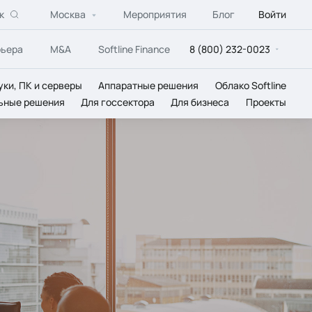
к
Москва
Мероприятия
Блог
Войти
рьера
M&A
Softline Finance
8 (800) 232-0023
уки, ПК и серверы
Аппаратные решения
Облако Softline
ьные решения
Для госсектора
Для бизнеса
Проекты