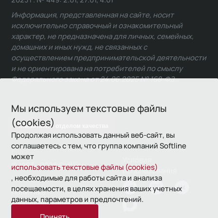
Информация, представленная на сайте, носит
исключительно справочный и ознакомительный
характер, не предназначена для личных, семейных,
домашних и иных нужд, не связанных с
осуществлением предпринимательской деятельности
и не ориентирована на потребителей по смыслу
Федерального закона от 24.06.2025 № 168-ФЗ.
Мы используем текстовые файлы
(cookies)
Связаться с отделом качества
Продолжая использовать данный веб-сайт, вы
соглашаетесь с тем, что группа компаний Softline
может
Условия
© 1993—2026 Softline
использовать текстовые файлы (cookies)
использования
, необходимые для работы сайта и анализа
посещаемости, в целях хранения ваших учетных
Политика
данных, параметров и предпочтений.
конфиденциальности
Принять