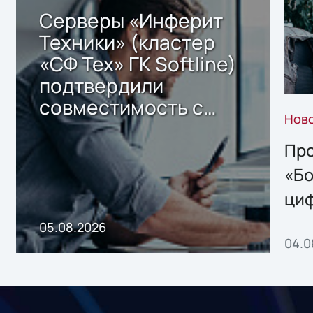
Серверы «Инферит
Техники» (кластер
«СФ Тех» ГК Softline)
подтвердили
совместимость с
Нов
решением Sharx
Storage 2.x для
Про
хранения данных
«Бо
ци
пр
05.08.2026
04.0
без
ном
«1С