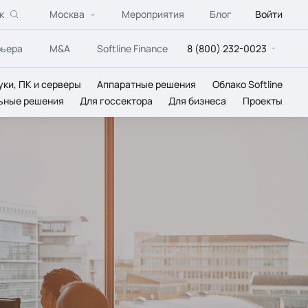
к
Москва
Мероприятия
Блог
Войти
рьера
M&A
Softline Finance
8 (800) 232-0023
уки, ПК и серверы
Аппаратные решения
Облако Softline
ьные решения
Для госсектора
Для бизнеса
Проекты