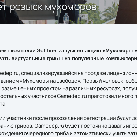
ет розыск мухоморов
ект компании Softline, запускает акцию «Мухоморы н
вать виртуальные грибы на популярные компьютерн
edep.ru, специализирующийся на продаже лицензионн
званием «Мухоморы на свободе». Первый человек, соб
 размещенных проектом на различных ресурсах, получи
я остальных участников Gamedep.ru приготовил много п
та.
ии участники после прохождения регистрации будут д
анию грибов. Gamedep.ru будет постоянно давать игр
ождения очередного гриба и автоматически учитыват