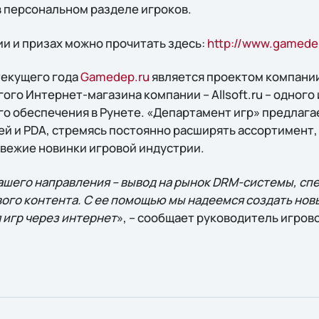
 персональном разделе игроков.
ии и призах можно прочитать здесь:
http://www.gamedep
текущего года
Gamedep.ru
является проектом компании 
гого Интернет-магазина компании – Allsoft.ru – одного 
о обеспечения в Рунете. «Департамент игр» предлага
лей и PDA, стремясь постоянно расширять ассортимент
вежие новинки игровой индустрии.
ашего направления – вывод на рынок DRM-системы, с
ого контента. С ее помощью мы надеемся создать нов
 игр через интернет
», – сообщает руководитель игров