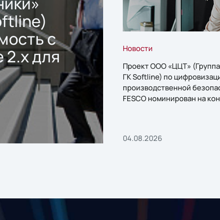
ники»
ftline)
мость с
Новости
 2.x для
Проект ООО «ЦЦТ» (Группа
ГК Softline) по цифровизац
производственной безопа
FESCO номинирован на кон
«1С:Проект года»
04.08.2026