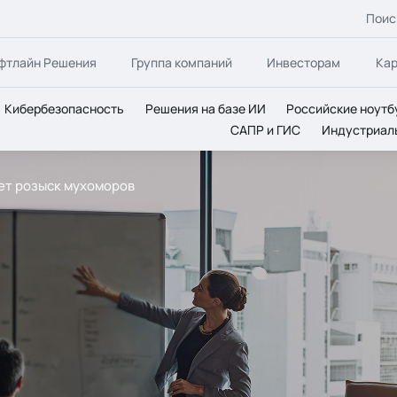
Поис
фтлайн Решения
Группа компаний
Инвесторам
Ка
Кибербезопасность
Решения на базе ИИ
Российские ноутб
САПР и ГИС
Индустриал
ет розыск мухоморов