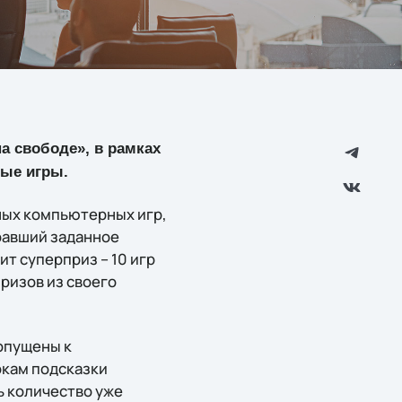
а свободе», в рамках
ые игры.
ых компьютерных игр,
равший заданное
т суперприз – 10 игр
ризов из своего
опущены к
окам подсказки
ь количество уже