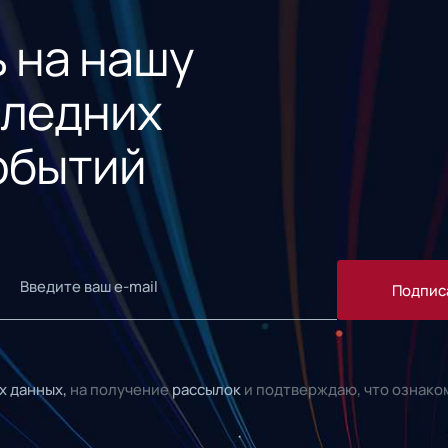
 на нашу
следних
обытий
Подпис
х данных,
на получение
рассылок
и подтверждаю, что ознако