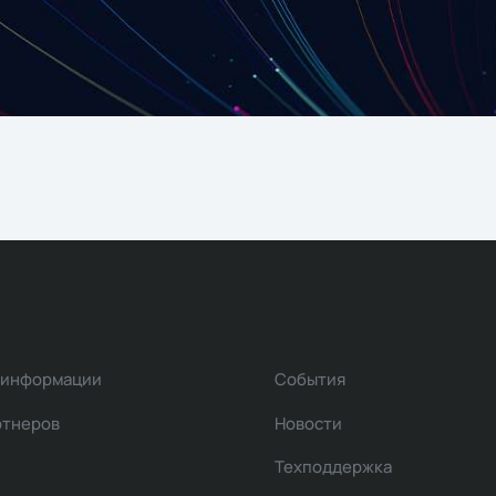
 информации
События
ртнеров
Новости
Техподдержка