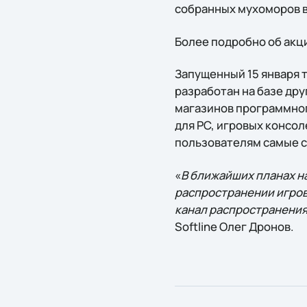
собранных мухоморов в
Более подробно об акц
Запущенный 15 января 
разработан на базе дру
магазинов программног
для PC, игровых консо
пользователям самые с
«
В ближайших планах н
распространении игров
канал распространения
Softline Олег Дронов.