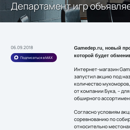
Департамент игр объявля
06.09.2018
Gamedep.ru, новый про
которой будет обмени
Подписаться в MAX
Интернет-магазин Gam
запустил акцию под на
количество мухоморов,
от компании Бука, – дл
обширного ассортимен
Согласно условиям акц
соревнованию по собир
относительно местонах