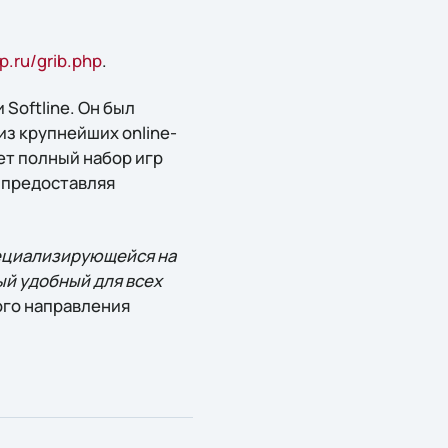
.ru/grib.php
.
Softline. Он был
из крупнейших online-
ет полный набор игр
, предоставляя
пециализирующейся на
ый удобный для всех
ого направления