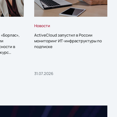
Новости
 «Борлас»,
ActiveCloud запустил в России
ии
мониторинг ИТ-инфраструктуры по
сности в
подписке
курс
31.07.2026