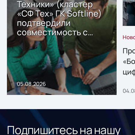
Техники» (кластер
«СФ Тех» ГК Softline)
подтвердили
совместимость с
Нов
решением Sharx
Storage 2.x для
Про
хранения данных
«Бо
ци
пр
05.08.2026
04.0
без
ном
«1С
Подпишитесь на нашу