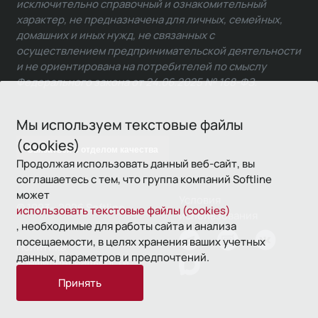
исключительно справочный и ознакомительный
характер, не предназначена для личных, семейных,
домашних и иных нужд, не связанных с
осуществлением предпринимательской деятельности
и не ориентирована на потребителей по смыслу
Федерального закона от 24.06.2025 № 168-ФЗ.
Мы используем текстовые файлы
(cookies)
Связаться с отделом качества
Продолжая использовать данный веб-сайт, вы
соглашаетесь с тем, что группа компаний Softline
может
Условия
© 1993—2026 Softline
использовать текстовые файлы (cookies)
использования
, необходимые для работы сайта и анализа
посещаемости, в целях хранения ваших учетных
Политика
данных, параметров и предпочтений.
конфиденциальности
Принять
16+