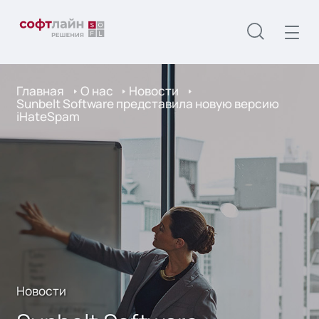
Главная
О нас
Новости
Sunbelt Software представила новую версию
iHateSpam
Новости