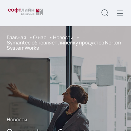
Главная
О нас
Новости
Symantec обновляет линейку продуктов Norton
SystemWorks
Новости