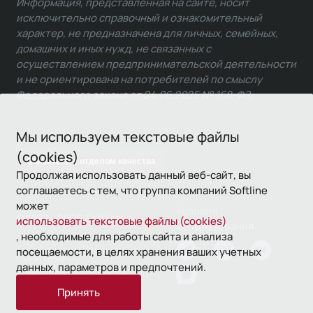
Информация, представленная на сайте, носит
исключительно справочный и ознакомительный
характер, не предназначена для личных, семейных,
домашних и иных нужд, не связанных с
осуществлением предпринимательской деятельности
и не ориентирована на потребителей по смыслу
Федерального закона от 24.06.2025 № 168-ФЗ.
Мы используем текстовые файлы
(cookies)
Связаться с отделом качества
Продолжая использовать данный веб-сайт, вы
соглашаетесь с тем, что группа компаний Softline
может
Условия
© 1993—2026 Softline
использовать текстовые файлы (cookies)
использования
, необходимые для работы сайта и анализа
посещаемости, в целях хранения ваших учетных
Политика
данных, параметров и предпочтений.
конфиденциальности
Принять
16+