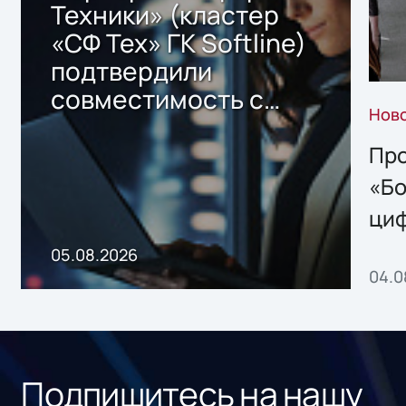
Техники» (кластер
«СФ Тех» ГК Softline)
подтвердили
совместимость с
Нов
решением Sharx
Storage 2.x для
Про
хранения данных
«Бо
ци
пр
05.08.2026
04.0
без
ном
«1С
Подпишитесь на нашу