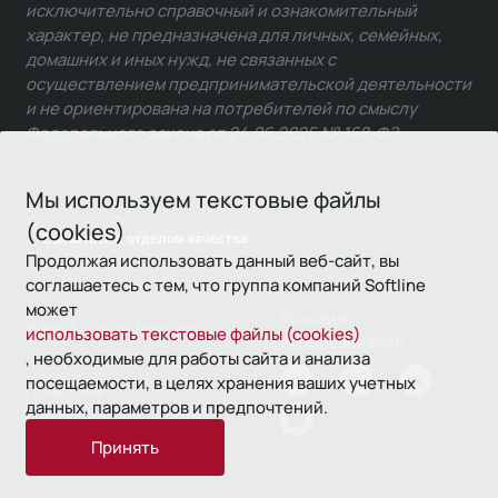
исключительно справочный и ознакомительный
характер, не предназначена для личных, семейных,
домашних и иных нужд, не связанных с
осуществлением предпринимательской деятельности
и не ориентирована на потребителей по смыслу
Федерального закона от 24.06.2025 № 168-ФЗ.
Мы используем текстовые файлы
(cookies)
Связаться с отделом качества
Продолжая использовать данный веб-сайт, вы
соглашаетесь с тем, что группа компаний Softline
может
Условия
© 1993—2026 Softline
использовать текстовые файлы (cookies)
использования
, необходимые для работы сайта и анализа
посещаемости, в целях хранения ваших учетных
Политика
данных, параметров и предпочтений.
конфиденциальности
Принять
16+