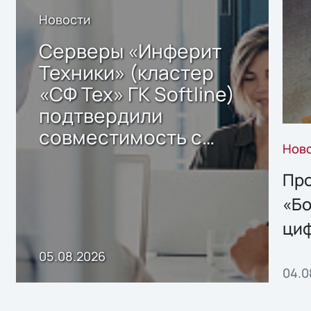
Новости
Серверы «Инферит
Техники» (кластер
«СФ Тех» ГК Softline)
подтвердили
совместимость с
Нов
решением Sharx
Storage 2.x для
Про
хранения данных
«Бо
ци
пр
05.08.2026
04.0
без
ном