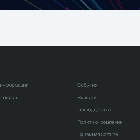
 информации
События
ртнеров
Новости
Техподдержка
Политики компании
Приемная Softline