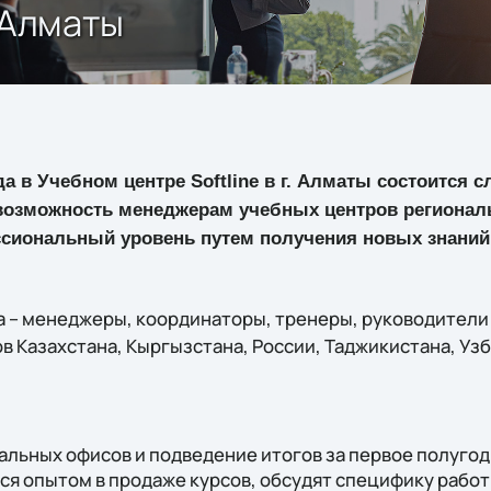
 Алматы
да в Учебном центре Softline в г. Алматы состоится 
возможность менеджерам учебных центров региона
сиональный уровень путем получения новых знаний 
а – менеджеры, координаторы, тренеры, руководител
в Казахстана, Кыргызстана, России, Таджикистана, Уз
льных офисов и подведение итогов за первое полугод
я опытом в продаже курсов, обсудят специфику работ