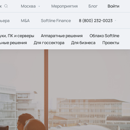
к
Москва
Мероприятия
Блог
Войти
рьера
M&A
Softline Finance
8 (800) 232-0023
уки, ПК и серверы
Аппаратные решения
Облако Softline
ьные решения
Для госсектора
Для бизнеса
Проекты