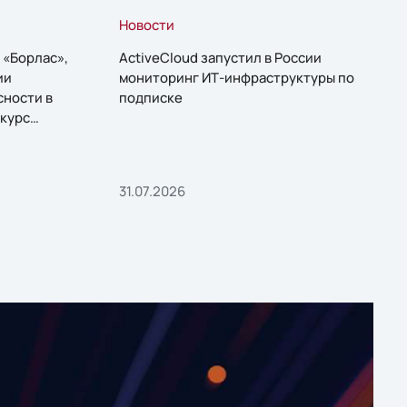
Новости
 «Борлас»,
ActiveCloud запустил в России
ии
мониторинг ИТ-инфраструктуры по
сности в
подписке
курс
31.07.2026