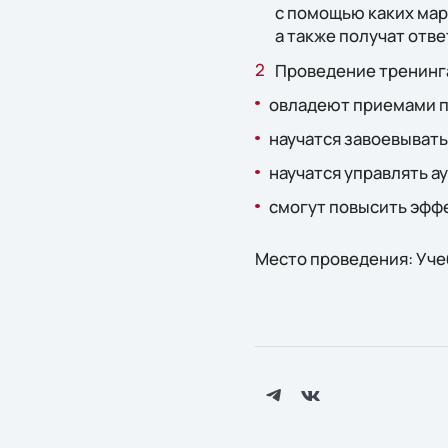
с помощью каких мар
а также получат отв
Проведение тренинга
овладеют приемами п
научатся завоевывать
научатся управлять а
смогут повысить эфф
Место проведения: Учебн