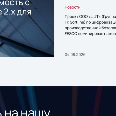
мость с
Новости
 2.x для
Проект ООО «ЦЦТ» (Группа
ГК Softline) по цифровизац
производственной безопа
FESCO номинирован на кон
«1С:Проект года»
04.08.2026
 на нашу