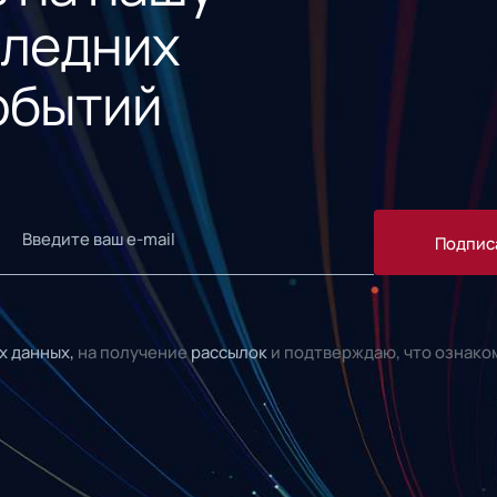
следних
обытий
Подпис
х данных,
на получение
рассылок
и подтверждаю, что ознако