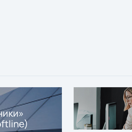
ники»
ftline)