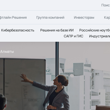
Поис
фтлайн Решения
Группа компаний
Инвесторам
Ка
Кибербезопасность
Решения на базе ИИ
Российские ноутб
САПР и ГИС
Индустриал
. Алматы