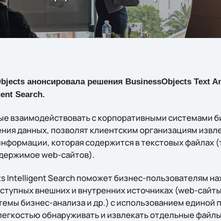
bjects анонсировала решения BusinessObjects Text An
gent Search.
ые взаимодействовать с корпоративными системами б
ния данных, позволят клиентским организациям извл
нформации, которая содержится в текстовых файлах (
одержимое web-сайтов).
s Intelligent Search поможет бизнес-пользователям н
ступных внешних и внутренних источниках (web-сайт
темы бизнес-анализа и др.) с использованием единой 
легкостью обнаруживать и извлекать отдельные файл