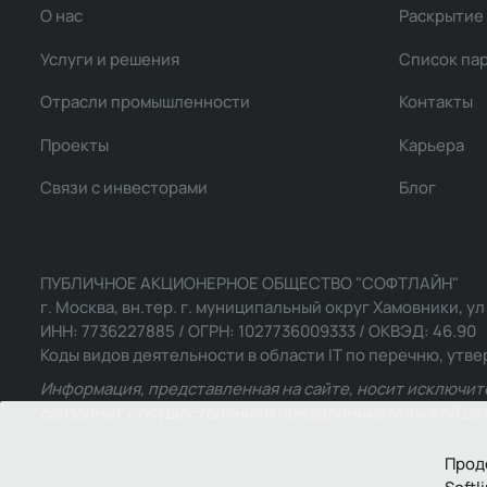
О нас
Раскрытие
Услуги и решения
Список па
Отрасли промышленности
Контакты
Проекты
Карьера
Связи с инвесторами
Блог
ПУБЛИЧНОЕ АКЦИОНЕРНОЕ ОБЩЕСТВО "СОФТЛАЙН"
г. Москва, вн.тер. г. муниципальный округ Хамовники, ул Ль
ИНН: 7736227885 / ОГРН: 1027736009333 / ОКВЭД: 46.90
Коды видов деятельности в области IT по перечню, утвер
Информация, представленная на сайте, носит исключит
связанных с осуществлением предпринимательской деят
Прод