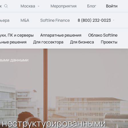
к
Москва
Мероприятия
Блог
Войти
рьера
M&A
Softline Finance
8 (800) 232-0023
уки, ПК и серверы
Аппаратные решения
Облако Softline
ьные решения
Для госсектора
Для бизнеса
Проекты
овыми данными
 с неструктурированными