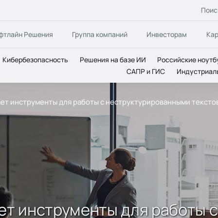
Поис
фтлайн Решения
Группа компаний
Инвесторам
Ка
Кибербезопасность
Решения на базе ИИ
Российские ноутб
САПР и ГИС
Индустриал
гает инструменты для работы с неструктурированными текст
ает инструменты для работы