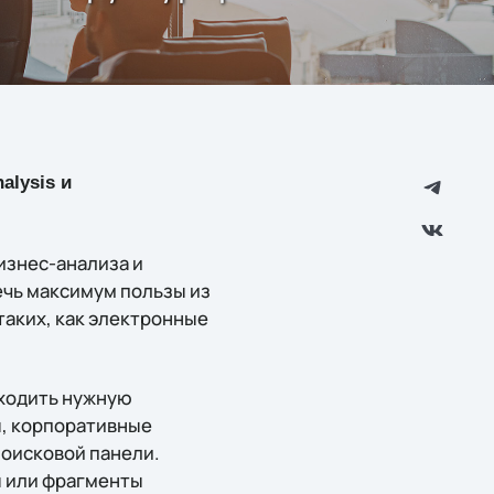
alysis и
изнес-анализа и
ечь максимум пользы из
таких, как электронные
аходить нужную
ы, корпоративные
поисковой панели.
ы или фрагменты