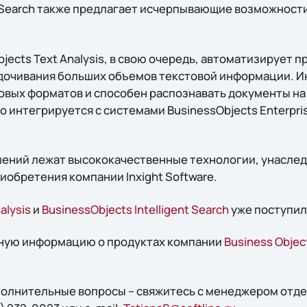
nt Search также предлагает исчерпывающие возможност
ects Text Analysis, в свою очередь, автоматизирует 
дочивания больших объемов текстовой информации. 
товых форматов и способен распознавать документы на
 интегрируется с системами BusinessObjects Enterpris
шений лежат высококачественные технологии, унаслед
риобретения компании Inxight Software.
alysis
и
BusinessObjects Intelligent Search
уже поступил
ную информацию о продуктах компании
Business Objec
ополнительные вопросы – свяжитесь с менеджером отде