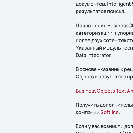
документов. Intellige
результатов поиска.
Приложение BusinessObj
категоризации и упоря
более двух сотен текс
Указанный модуль тесно
Data Integrator.
В основе указанных ре
Objects в результате п
BusinessObjects Text An
Получить дополнитель
компании
Softline
.
Если у вас возникли д