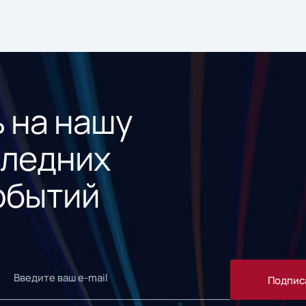
 на нашу
следних
обытий
Подпис