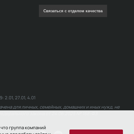
Связаться с отделом качества
.01, 27.01, 4.01
чена для личных, семейных, домашних и иных нужд, не
едерального закона от 24.06.2025 № 168-ФЗ.
 что группа компаний