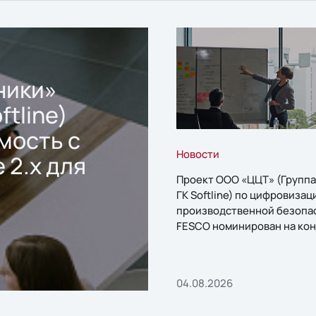
ники»
ftline)
мость с
Новости
 2.x для
Проект ООО «ЦЦТ» (Группа
ГК Softline) по цифровизац
производственной безопа
FESCO номинирован на кон
«1С:Проект года»
04.08.2026