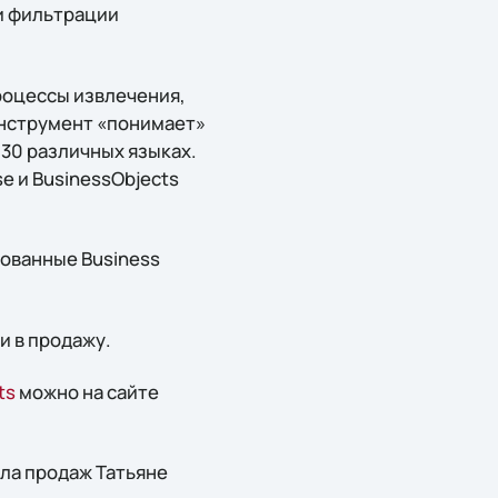
и фильтрации
процессы извлечения,
Инструмент «понимает»
 30 различных языках.
e и BusinessObjects
ованные Business
и в продажу.
ts
можно на сайте
ла продаж Татьяне