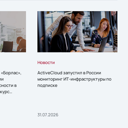
Новости
 «Борлас»,
ActiveCloud запустил в России
ии
мониторинг ИТ-инфраструктуры по
сности в
подписке
курс
31.07.2026