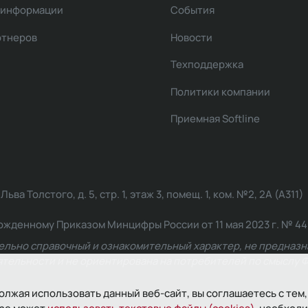
 информации
События
ртнеров
Новости
Техподдержка
Политики компании
Приемная Softline
ва Толстого, д. 5, стр. 1, этаж 3, помещ. 1, ком. №2, 2А (А311)
жденному Приказом Минцифры России от 11 мая 2023 г. № 449: 2
ельно справочный и ознакомительный характер, не предназна
ельности и не ориентирована на потребителей по смыслу Ф
олжая использовать данный веб-сайт, вы соглашаетесь с тем,