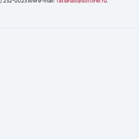
) 232-0023 или e-mail:
TatianaS@softline.ru
.