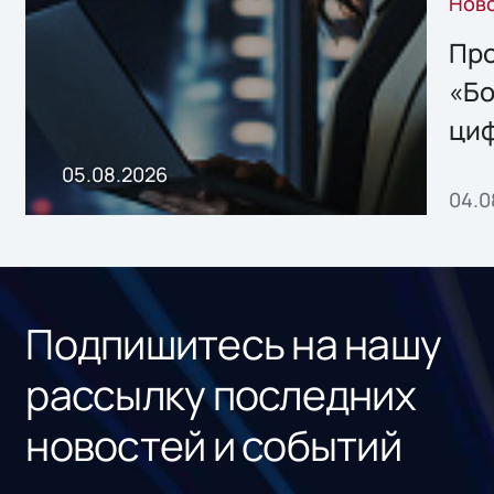
Нов
решением Sharx
Storage 2.x для
Про
хранения данных
«Бо
ци
пр
05.08.2026
04.0
без
ном
«1С
Подпишитесь на нашу
рассылку последних
новостей и событий