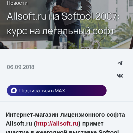
Новости
Allsoft.ru на Softool 2007:
курс на легальный софт
06.09.2018
Подписаться в MAX
Интернет-магазин лицензионного софта
Allsoft.ru (
http://allsoft.ru
) примет
участие в ежегодной выставке Softool