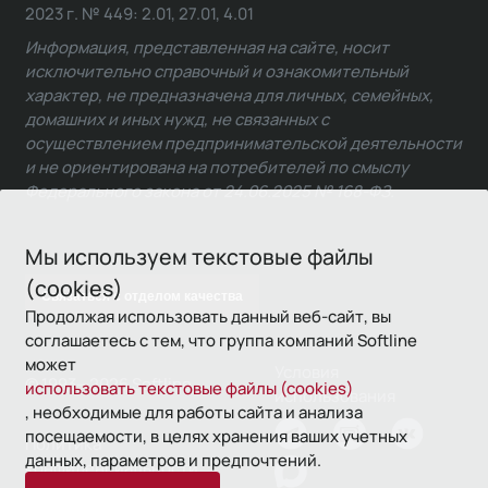
2023 г. № 449: 2.01, 27.01, 4.01
Информация, представленная на сайте, носит
исключительно справочный и ознакомительный
характер, не предназначена для личных, семейных,
домашних и иных нужд, не связанных с
осуществлением предпринимательской деятельности
и не ориентирована на потребителей по смыслу
Федерального закона от 24.06.2025 № 168-ФЗ.
Мы используем текстовые файлы
(cookies)
Связаться с отделом качества
Продолжая использовать данный веб-сайт, вы
соглашаетесь с тем, что группа компаний Softline
может
Условия
© 1993—2026 Softline
использовать текстовые файлы (cookies)
использования
, необходимые для работы сайта и анализа
посещаемости, в целях хранения ваших учетных
Политика
данных, параметров и предпочтений.
конфиденциальности