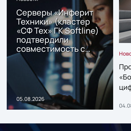
Серверы «Инферит
Техники» (кластер
«СФ Тех» ГК Softline)
подтвердили
совместимость с
Нов
решением Sharx
Storage 2.x для
Про
хранения данных
«Бо
ци
пр
05.08.2026
04.0
без
ном
«1С