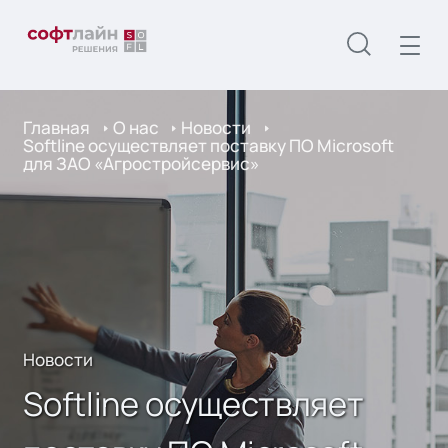
Главная
О нас
Новости
Softline осуществляет поставку ПО Microsoft
для ЗАО «Агростройсервис»
Новости
Softline осуществляет