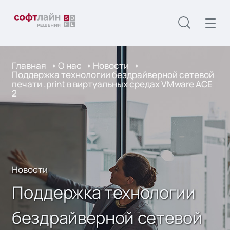
Главная
О нас
Новости
Поддержка технологии бездрайверной сетевой
печати .print в виртуальных средах VMware ACE
2
Новости
Поддержка технологии
бездрайверной сетевой