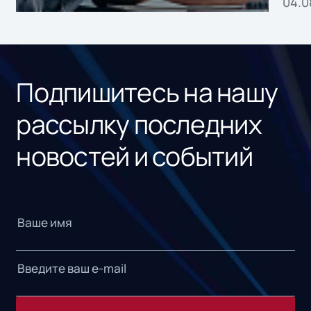
04.0
без
ном
«1С
Подпишитесь на нашу
рассылку последних
новостей и событий