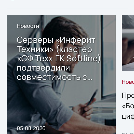
Новости
Серверы «Инферит
Техники» (кластер
«СФ Тех» ГК Softline)
подтвердили
совместимость с
Нов
решением Sharx
Storage 2.x для
Про
хранения данных
«Бо
ци
пр
05.08.2026