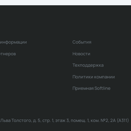
 информации
События
ртнеров
Новости
Техподдержка
Политики компании
Приемная Softline
ва Толстого, д. 5, стр. 1, этаж 3, помещ. 1, ком. №2, 2А (А311)