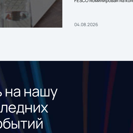
FESCO номинирован на кон
«1С:Проект года»
04.08.2026
 на нашу
следних
обытий