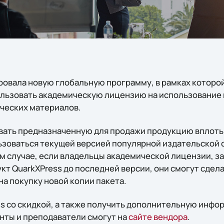
ровала новую глобальную программу, в рамках которой
ользовать академическую лицензию на использование 
ческих материалов.
вать предназначенную для продажи продукцию вплоть
льзоваться текущей версией популярной издательской 
ом случае, если владельцы академической лицензии, з
кт QuarkXPress до последней версии, они смогут сдел
 на покупку новой копии пакета.
s со скидкой, а также получить дополнительную инф
нты и преподаватели смогут на
сайте вендора
.