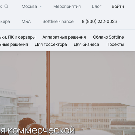
к
Москва
Мероприятия
Блог
Войти
рьера
M&A
Softline Finance
8 (800) 232-0023
уки, ПК и серверы
Аппаратные решения
Облако Softline
ьные решения
Для госсектора
Для бизнеса
Проекты
ия коммерческой