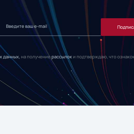
Подпис
х данных,
на получение
рассылок
и подтверждаю, что ознако