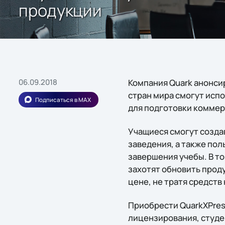
продукции
06.09.2018
Компания Quark анонси
стран мира смогут исп
Подписаться в MAX
для подготовки коммер
Учащиеся смогут созда
заведения, а также по
завершения учебы. В т
захотят обновить проду
цене, не тратя средств
Приобрести QuarkXPres
лицензирования, студе