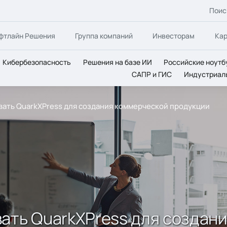
Поис
фтлайн Решения
Группа компаний
Инвесторам
Ка
Кибербезопасность
Решения на базе ИИ
Российские ноутб
САПР и ГИС
Индустриал
вать QuarkXPress для создания коммерческой продукции
ать QuarkXPress для создан