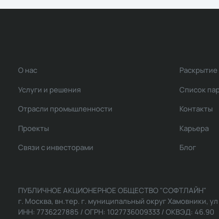
О нас
Раскрытие
Услуги и решения
Список па
Отрасли промышленности
Контакты
Проекты
Карьера
Связи с инвесторами
Блог
ПУБЛИЧНОЕ АКЦИОНЕРНОЕ ОБЩЕСТВО "СОФТЛАЙН"
г. Москва, вн.тер. г. муниципальный округ Хамовники, ул Ль
ИНН: 7736227885 / ОГРН: 1027736009333 / ОКВЭД: 46.90