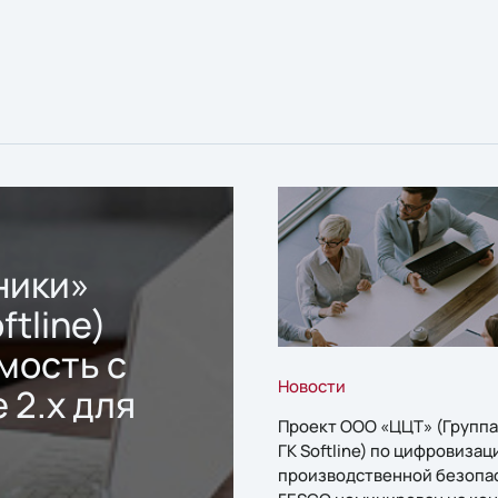
ники»
ftline)
мость с
Новости
 2.x для
Проект ООО «ЦЦТ» (Группа
ГК Softline) по цифровизац
производственной безопа