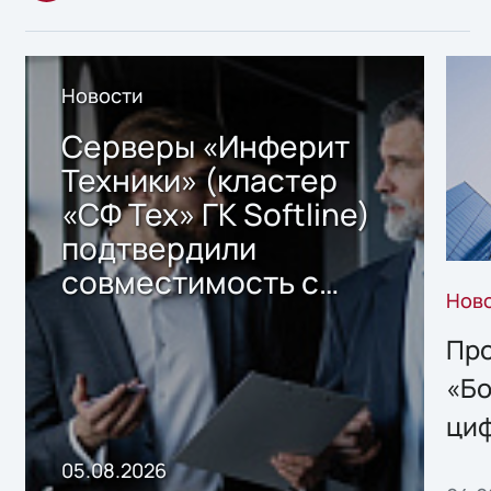
Новости
Серверы «Инферит
Техники» (кластер
«СФ Тех» ГК Softline)
подтвердили
совместимость с
Нов
решением Sharx
Storage 2.x для
Про
хранения данных
«Бо
ци
пр
05.08.2026