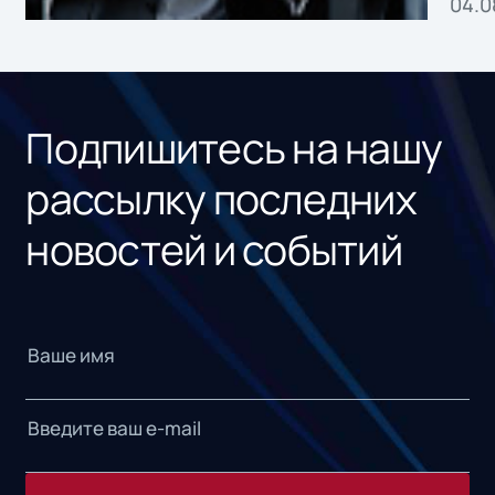
04.0
без
ном
«1С
Подпишитесь на нашу
рассылку последних
новостей и событий