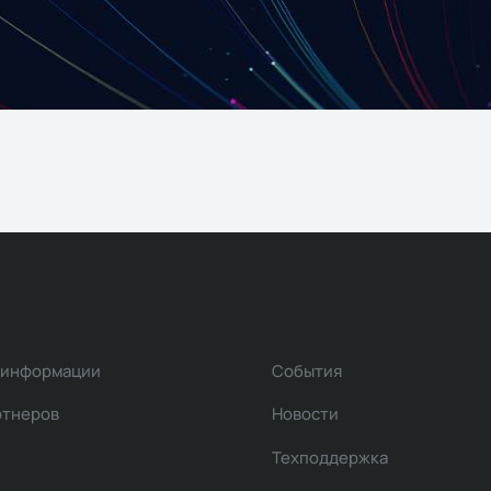
 информации
События
ртнеров
Новости
Техподдержка