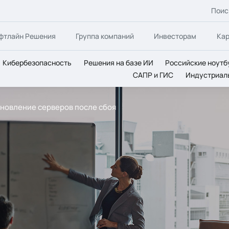
Поис
фтлайн Решения
Группа компаний
Инвесторам
Ка
Кибербезопасность
Решения на базе ИИ
Российские ноутб
САПР и ГИС
Индустриал
тановление серверов после сбоя