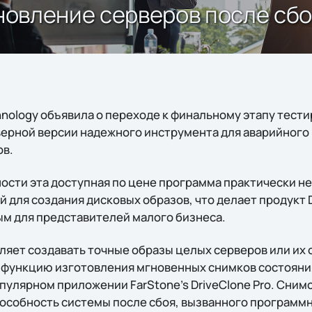
ановление серверов после сб
hnology объявила о переходе к финальному этапу тест
ерверной версии надежного инструмента для аварийног
ов.
ости эта доступная по цене программа практически не
для создания дисковых образов, что делает продукт D
м для представителей малого бизнеса.
оляет создавать точные образы целых серверов или их
функцию изготовления мгновенных снимков состояни
пулярном приложении FarStone’s DriveClone Pro. Сним
особность системы после сбоя, вызванного программн