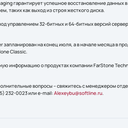
Imaging гарантирует успешное восстановление данных 
м, таких как выход из строя жесткого диска.
од управлением 32-битных и 64-битных версий серв
er запланирован на конец июля, а в начале месяца в пр
one Сlassic.
ую информацию о продуктах компании FarStone Techn
ополнительные вопросы – свяжитесь с менеджером отд
5) 232-0023 или e-mail:
Alexeybu@softline.ru
.