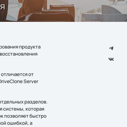
оя
ирования продукта
о восстановления
 отличается от
riveClone Server
 отдельных разделов.
я системы, которая
ок позволяет быстро
ой ошибкой, а