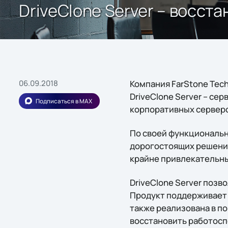
DriveClone Server – восст
06.09.2018
Компания FarStone Tec
DriveClone Server – с
Подписаться в MAX
корпоративных сервер
По своей функциональн
дорогостоящих решений 
крайне привлекательны
DriveClone Server позв
Продукт поддерживает 
также реализована в по
восстановить работосп