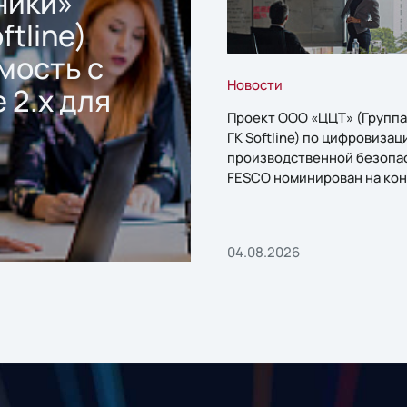
ники»
ftline)
мость с
Новости
 2.x для
Проект ООО «ЦЦТ» (Группа
ГК Softline) по цифровизац
производственной безопа
FESCO номинирован на кон
«1С:Проект года»
04.08.2026