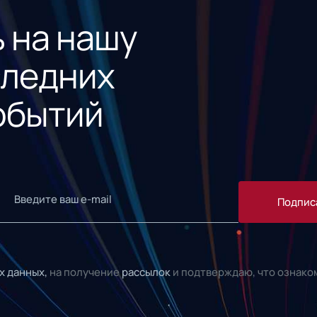
 на нашу
следних
обытий
Подпис
х данных,
на получение
рассылок
и подтверждаю, что ознако