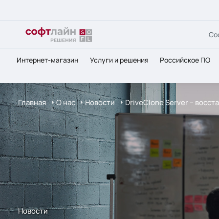
Со
Интернет-магазин
Услуги и решения
Российское ПО
Главная
О нас
Новости
DriveClone Server – восс
Новости