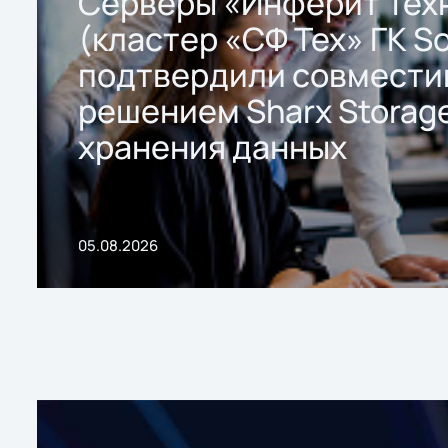
Серверы «Инферит Тех
(кластер «СФ Тех» ГК So
подтвердили совмести
решением Sharx Storage
хранения данных
05.08.2026