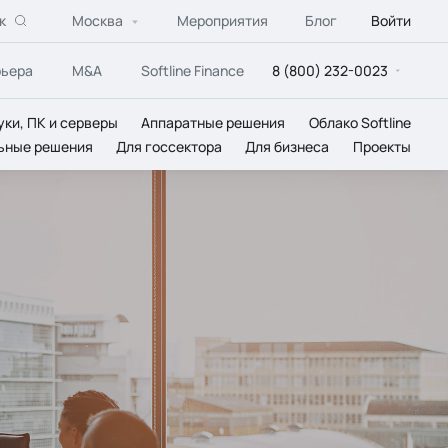
к
Москва
Мероприятия
Блог
Войти
рьера
M&A
Softline Finance
8 (800) 232-0023
уки, ПК и серверы
Аппаратные решения
Облако Softline
ьные решения
Для госсектора
Для бизнеса
Проекты