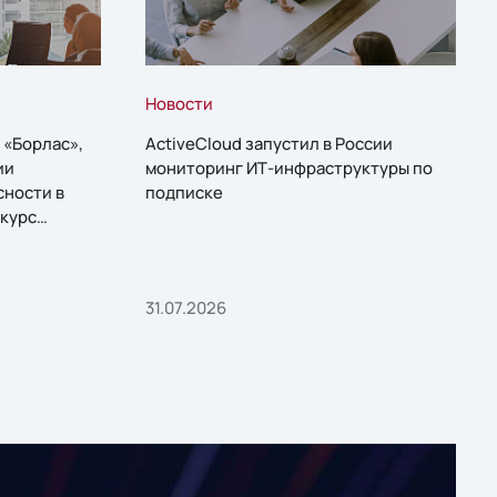
Новости
 «Борлас»,
ActiveCloud запустил в России
ии
мониторинг ИТ-инфраструктуры по
сности в
подписке
курс
31.07.2026