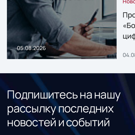
Нов
решением Sharx
Storage 2.x для
Про
хранения данных
«Бо
ци
пр
05.08.2026
04.0
без
ном
«1С
Подпишитесь на нашу
рассылку последних
новостей и событий