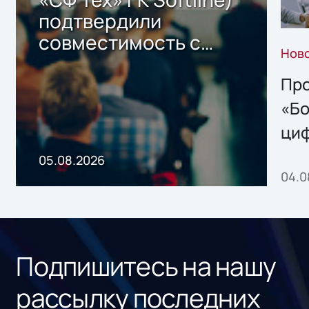
подтвердили
совместимость с
Нов
решением Sharx
Storage 2.x для
Про
хранения данных
«Бо
ци
пр
05.08.2026
04.0
без
ном
«1С
Подпишитесь на нашу
рассылку последних