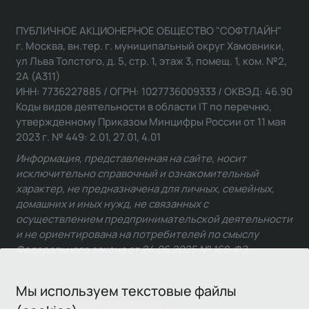
ПУБЛИЧНОЕ АКЦИОНЕРНОЕ ОБЩЕСТВО "СОФТЛАЙН"
г. Москва, вн.тер. г. муниципальный округ Хамовники,
ул Льва Толстого, д. 5, стр. 1, этаж 3, помещ. 1, ком. №2,
2А (А311)
ИНН: 7736227885 / ОГРН: 1027736009333 / ОКВЭД: 46.90
Коды видов деятельности в области IT по перечню,
утвержденному Приказом Минцифры России от 11 мая
2023 г. № 449: 2.01, 27.01, 4.01
Информация, представленная на сайте, носит
исключительно справочный и ознакомительный
характер, не предназначена для личных, семейных,
домашних и иных нужд, не связанных с
осуществлением предпринимательской деятельности
и не ориентирована на потребителей по смыслу
Федерального закона от 24.06.2025 № 168-ФЗ.
Мы используем текстовые файлы