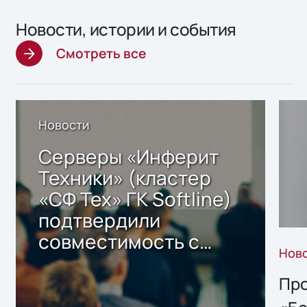
Новости, истории и события
Смотреть все
Новости
Серверы «Инферит
Техники» (кластер
«СФ Тех» ГК Softline)
подтвердили
совместимость с
Нов
решением Sharx
Storage 2.x для
Про
хранения данных