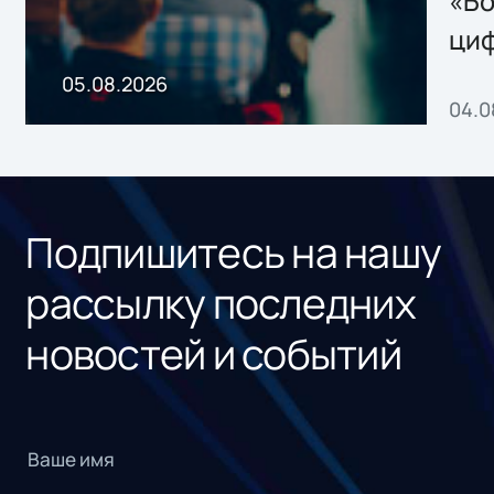
«Бо
ци
пр
05.08.2026
04.0
без
ном
«1С
Подпишитесь на нашу
рассылку последних
новостей и событий