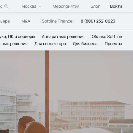
к
Москва
Мероприятия
Блог
Войти
рьера
M&A
Softline Finance
8 (800) 232-0023
уки, ПК и серверы
Аппаратные решения
Облако Softline
ьные решения
Для госсектора
Для бизнеса
Проекты