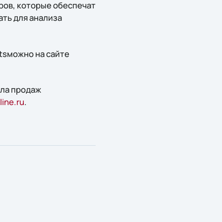
ров, которые обеспечат
ать для анализа
tsможно на сайте
ела продаж
ine.ru
.