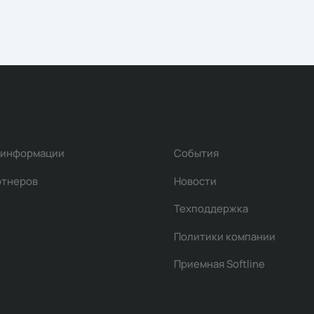
 информации
События
ртнеров
Новости
Техподдержка
Политики компании
Приемная Softline