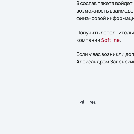
В состав пакета войде
возможность взаимодей
финансовой информации
Получить дополнительн
компании
Softline
.
Если у вас возникли д
Александром Заленским 