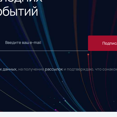
обытий
Подпис
х данных,
на получение
рассылок
и подтверждаю, что ознако