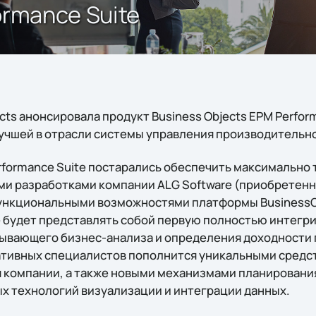
ormance Suite
cts анонсировала продукт Business Objects EPM Perform
чшей в отрасли системы управления производительн
formance Suite постарались обеспечить максимально
и разработками компании ALG Software (приобретенно
функциональными возможностями платформы BusinessObj
 будет представлять собой первую полностью интегр
ывающего бизнес-анализа и определения доходности 
ативных специалистов пополнится уникальными средс
 компании, а также новыми механизмами планировани
х технологий визуализации и интеграции данных.