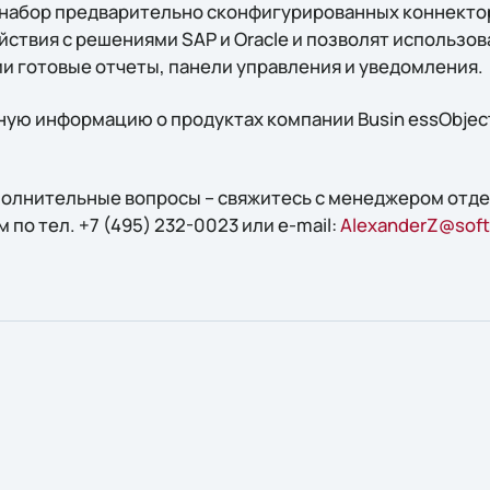
т набор предварительно сконфигурированных коннекто
ствия с решениями SAP и Oracle и позволят использов
 готовые отчеты, панели управления и уведомления.
ую информацию о продуктах компании Busin essObjec
ополнительные вопросы – свяжитесь с менеджером отд
по тел. +7 (495) 232-0023 или e-mail:
AlexanderZ@softl