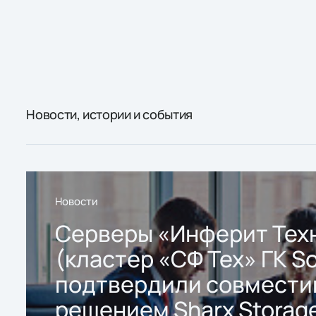
Новости, истории и события
Новости
Серверы «Инферит Тех
(кластер «СФ Тех» ГК So
подтвердили совмести
решением Sharx Storage