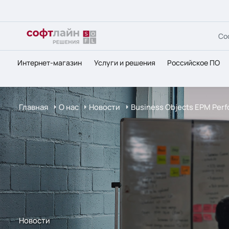
Со
Интернет-магазин
Услуги и решения
Российское ПО
Главная
О нас
Новости
Business Objects EPM Perf
Новости