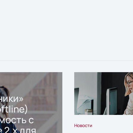
ники»
ftline)
мость с
Новости
 2.x для