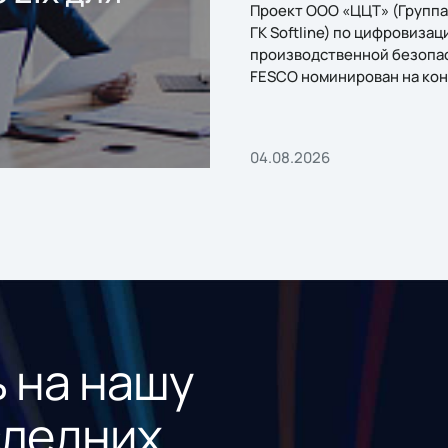
Проект ООО «ЦЦТ» (Группа
ГК Softline) по цифровизац
производственной безопа
FESCO номинирован на кон
«1С:Проект года»
04.08.2026
 на нашу
следних