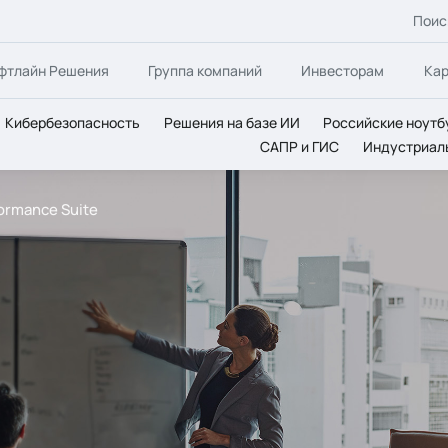
Поис
фтлайн Решения
Группа компаний
Инвесторам
Ка
Кибербезопасность
Решения на базе ИИ
Российские ноутб
САПР и ГИС
Индустриал
ormance Suite