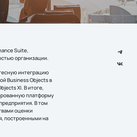
ance Suite,
остью организации.
 тесную интеграцию
й Business Objects в
ects XI. В итоге,
ированную платформу
предприятия. В том
твами оценки
я, построенными на