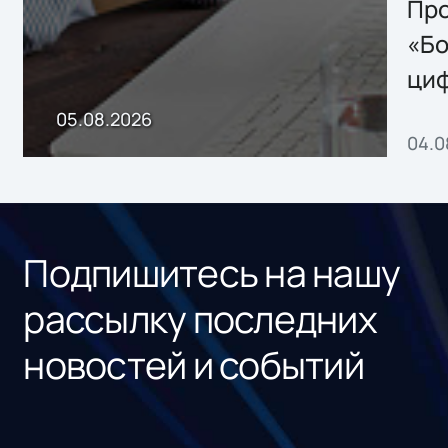
Storage 2.x для
Про
хранения данных
«Бо
ци
пр
05.08.2026
04.0
без
ном
«1С
Подпишитесь на нашу
рассылку последних
новостей и событий