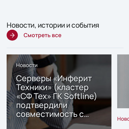
Новости, истории и события
Смотреть все
Новости
Серверы «Инферит
Техники» (кластер
«СФ Тех» ГК Softline)
подтвердили
совместимость с
Нов
решением Sharx