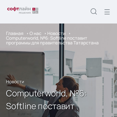
Главная
О нас
Новости
Computerworld, №6: Softline поставит
программы для правительства Татарстана
Новости
Computerworld, №6:
Softline поставит