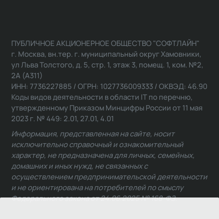
ПУБЛИЧНОЕ АКЦИОНЕРНОЕ ОБЩЕСТВО "СОФТЛАЙН"
г. Москва, вн.тер. г. муниципальный округ Хамовники,
ул Льва Толстого, д. 5, стр. 1, этаж 3, помещ. 1, ком. №2,
2А (А311)
ИНН: 7736227885 / ОГРН: 1027736009333 / ОКВЭД: 46.90
Коды видов деятельности в области IT по перечню,
утвержденному Приказом Минцифры России от 11 мая
2023 г. № 449: 2.01, 27.01, 4.01
Информация, представленная на сайте, носит
исключительно справочный и ознакомительный
характер, не предназначена для личных, семейных,
домашних и иных нужд, не связанных с
осуществлением предпринимательской деятельности
и не ориентирована на потребителей по смыслу
Федерального закона от 24.06.2025 № 168-ФЗ.