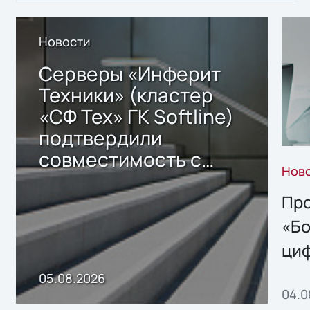
Новости
Серверы «Инферит
Техники» (кластер
«СФ Тех» ГК Softline)
подтвердили
совместимость с
Нов
решением Sharx
Storage 2.x для
Про
хранения данных
«Бо
ци
пр
05.08.2026
04.0
без