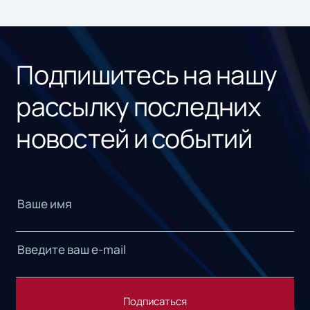
ном
«1С
Подпишитесь на нашу
рассылку последних
новостей и событий
Подписаться