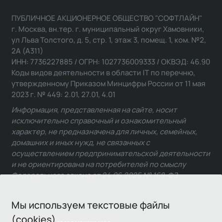
ПУБЛИЧНОЕ АКЦИОНЕРНОЕ ОБЩЕСТВО "СОФТЛАЙН"
г. Москва, вн.тер. г. муниципальный округ Хамовники,
ул Льва Толстого, д. 5, стр. 1, этаж 3, помещ. 1, ком. №2,
2А (А311)
ИНН: 7736227885 / ОГРН: 1027736009333 / ОКВЭД: 46.90
Коды видов деятельности в области IT по перечню,
утвержденному Приказом Минцифры России от 11 мая
2023 г. № 449: 2.01, 27.01, 4.01
Информация, представленная на сайте, носит
исключительно справочный и ознакомительный
характер, не предназначена для личных, семейных,
домашних и иных нужд, не связанных с
осуществлением предпринимательской деятельности
и не ориентирована на потребителей по смыслу
Федерального закона от 24.06.2025 № 168-ФЗ.
Мы используем текстовые файлы
(cookies)