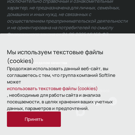
исключительно справочный и ознакомительный
характер, не предназначена для личных, семейных,
домашних и иных нужд, не связанных с
осуществлением предпринимательской деятельности
и не ориентирована на потребителей по смыслу
Федерального закона от 24.06.2025 № 168-ФЗ.
Мы используем текстовые файлы
(cookies)
Связаться с отделом качества
Продолжая использовать данный веб-сайт, вы
соглашаетесь с тем, что группа компаний Softline
может
Условия
© 1993—2026 Softline
использовать текстовые файлы (cookies)
использования
, необходимые для работы сайта и анализа
посещаемости, в целях хранения ваших учетных
Политика
данных, параметров и предпочтений.
конфиденциальности
Принять
16+