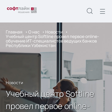
Главная
О нас
Новости
Учебный центр Softline провел первое online-
обучение ИТ-специалистов ведущих банков
Республики Узбекистан
Новости
Учебный центр Softline
провел первое online-