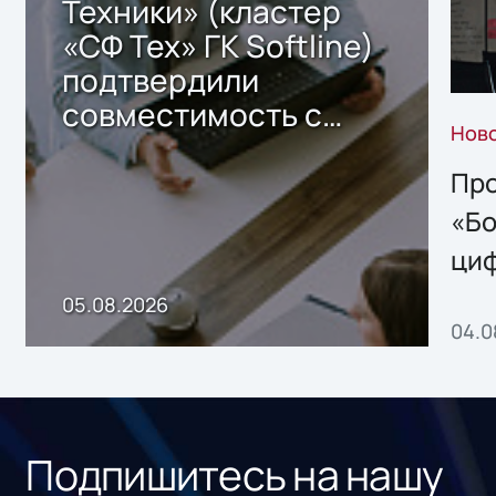
Техники» (кластер
«СФ Тех» ГК Softline)
подтвердили
совместимость с
Нов
решением Sharx
Storage 2.x для
Про
хранения данных
«Бо
ци
пр
05.08.2026
04.0
без
ном
«1С
Подпишитесь на нашу