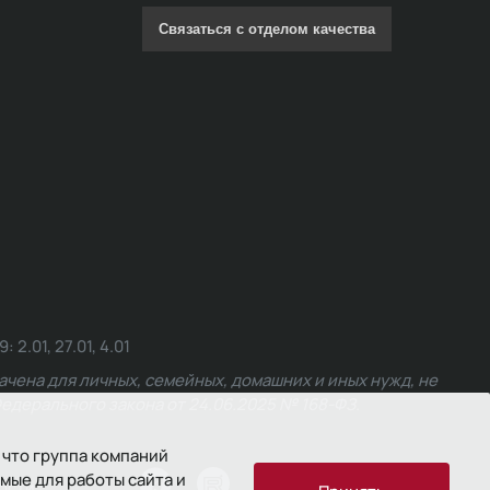
Связаться с отделом качества
.01, 27.01, 4.01
чена для личных, семейных, домашних и иных нужд, не
едерального закона от 24.06.2025 № 168-ФЗ.
 что группа компаний
мые для работы сайта и
ости