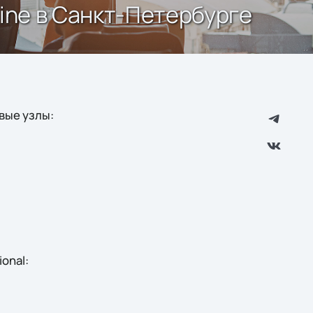
line в Санкт-Петербурге
вые узлы:
onal: