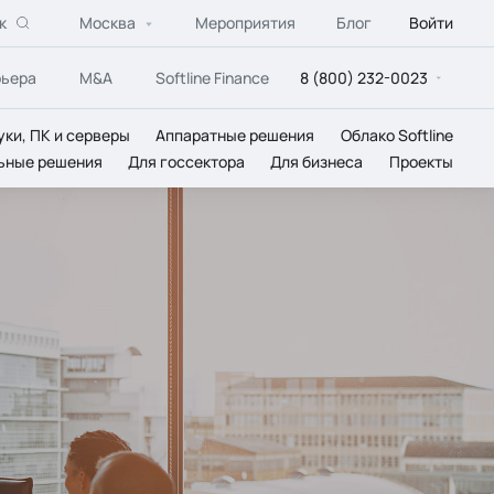
к
Москва
Мероприятия
Блог
Войти
рьера
M&A
Softline Finance
8 (800) 232-0023
уки, ПК и серверы
Аппаратные решения
Облако Softline
ьные решения
Для госсектора
Для бизнеса
Проекты