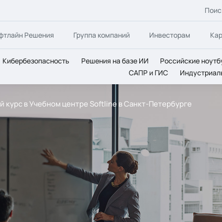
Поис
фтлайн Решения
Группа компаний
Инвесторам
Ка
Кибербезопасность
Решения на базе ИИ
Российские ноутб
САПР и ГИС
Индустриал
й курс в Учебном центре Softline в Санкт-Петербурге