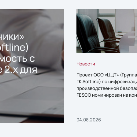
ники»
ftline)
мость с
Новости
 2.x для
Проект ООО «ЦЦТ» (Группа
ГК Softline) по цифровизац
производственной безопа
FESCO номинирован на кон
«1С:Проект года»
04.08.2026