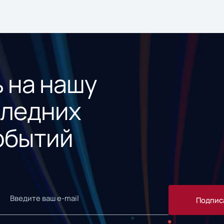
 на нашу
следних
обытий
Подпис