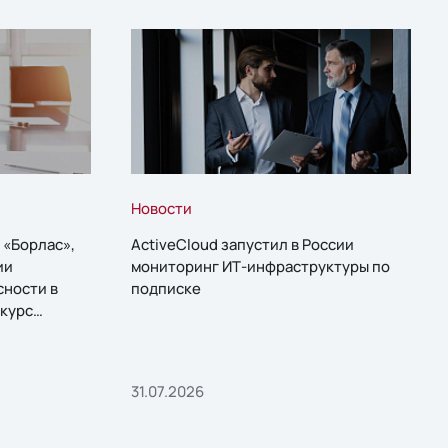
Новости
 «Борлас»,
ActiveCloud запустил в России
ии
мониторинг ИТ-инфраструктуры по
сности в
подписке
курс
31.07.2026