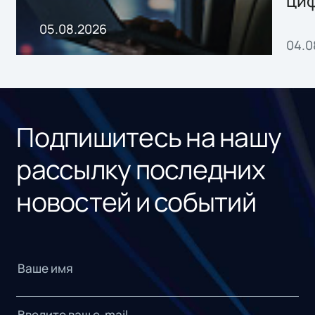
ци
пр
05.08.2026
04.0
без
ном
«1С
Подпишитесь на нашу
рассылку последних
новостей и событий