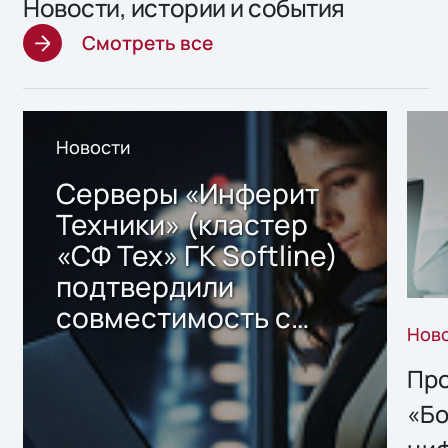
Новости, истории и события
Смотреть все
Новости
Серверы «Инферит
Техники» (кластер
«СФ Тех» ГК Softline)
подтвердили
совместимость с
Нов
решением Sharx
Storage 2.x для
Про
хранения данных
«Бо