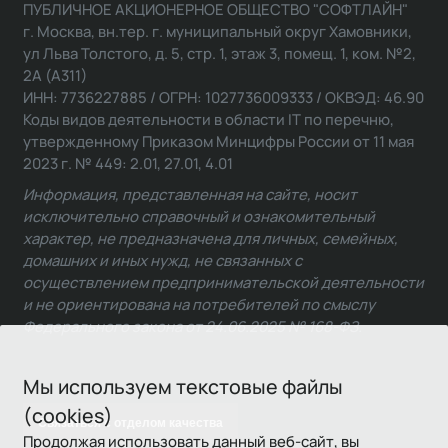
ПУБЛИЧНОЕ АКЦИОНЕРНОЕ ОБЩЕСТВО "СОФТЛАЙН"
г. Москва, вн.тер. г. муниципальный округ Хамовники,
ул Льва Толстого, д. 5, стр. 1, этаж 3, помещ. 1, ком. №2,
2А (А311)
ИНН: 7736227885 / ОГРН: 1027736009333 / ОКВЭД: 46.90
Коды видов деятельности в области IT по перечню,
утвержденному Приказом Минцифры России от 11 мая
2023 г. № 449: 2.01, 27.01, 4.01
Информация, представленная на сайте, носит
исключительно справочный и ознакомительный
характер, не предназначена для личных, семейных,
домашних и иных нужд, не связанных с
осуществлением предпринимательской деятельности
и не ориентирована на потребителей по смыслу
Федерального закона от 24.06.2025 № 168-ФЗ.
Мы используем текстовые файлы
(cookies)
Связаться с отделом качества
Продолжая использовать данный веб-сайт, вы