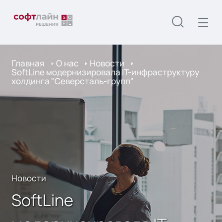
Главная
О нас
Новости
SoftLine модернизировала IT-инфраструктуру
холдинга "Северсталь-групп"
Новости
SoftLine