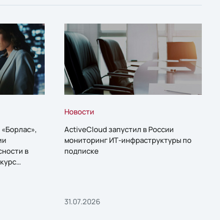
Новости
 «Борлас»,
ActiveCloud запустил в России
ии
мониторинг ИТ-инфраструктуры по
сности в
подписке
курс
31.07.2026