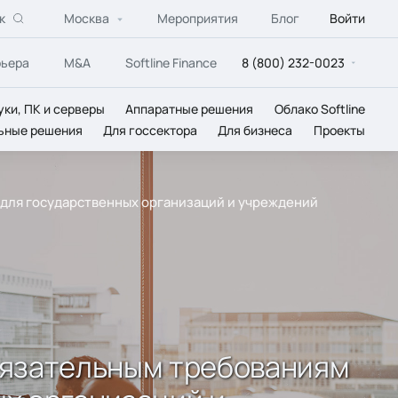
к
Москва
Мероприятия
Блог
Войти
рьера
M&A
Softline Finance
8 (800) 232-0023
уки, ПК и серверы
Аппаратные решения
Облако Softline
ьные решения
Для госсектора
Для бизнеса
Проекты
 для государственных организаций и учреждений
бязательным требованиям