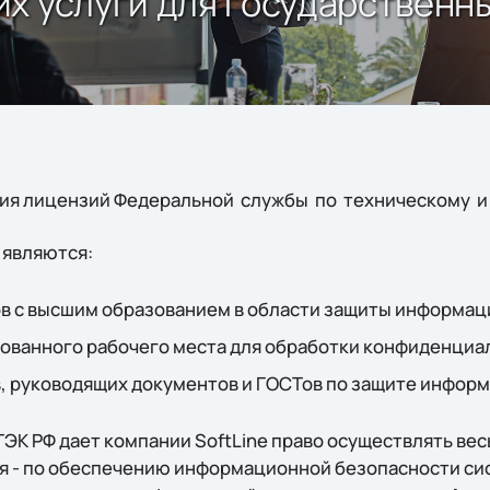
х услуги для государственн
ния лицензий Федеральной службы по техническому и
 являются:
в с высшим образованием в области защиты информац
ованного рабочего места для обработки конфиденциа
, руководящих документов и ГОСТов по защите информ
ЭК РФ дает компании SoftLine право осуществлять вес
ния - по обеспечению информационной безопасности си