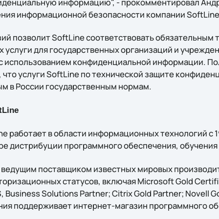
денциальную информацию", - прокомментировал Анд
ния информационной безопасности компании SoftLine
ий позволит SoftLine соответствовать обязательным 
 услуги для государственных организаций и учрежден
 с использованием конфиденциальной информации. П
, что услуги SoftLine по технической защите конфиде
м в России государственным нормам.
tLine
ne работает в области информационных технологий с 1
ре дистрибуции программного обеспечения, обучения 
тся ведущим поставщиком известных мировых производи
оризационных статусов, включая Microsoft Gold Certifie
Business Solutions Partner; Citrix Gold Partner; Novell Go
ания поддерживает интернет-магазин программного обе