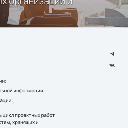
ых организаций и
ии;
льной информации;
ации.
ь цикл проектных работ
стем, хранящих и