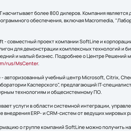
T насчитывает более 800 дилеров. Компания является
ограммного обеспечения, включая Macromedia, "Лабо
t - совместный проект компании SoftLine и корпорации 
лигон для демонстрации комплексных технологий и б
едний и малый бизнес. Подробнее о Центре Решений м
om/rus/MsCenter
.
- авторизованный учебный центр Microsoft, Citrix, Che
Лаборатории Касперского", предлагающий IT-специалис
урным технологиям и общесистемному ПО.
зывает услуги в области системной интеграции, управл
кже внедрения ERP- и CRM-систем от ведущих мировых 
мацию о группе компаний SoftLine можно получить н