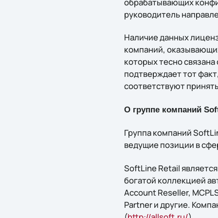
обрабатывающих конфи
руководитель направле
Наличие данных лиценз
компаний, оказывающих
которых тесно связана
подтверждает тот факт
соответствуют приняты
О группе компаний Sof
Группа компаний SoftLi
ведущие позиции в сфе
SoftLine Retail являе
богатой коллекцией авт
Account Reseller, MCPLS, 
Partner и другие. Комп
(
http://allsoft.ru/
).