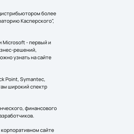
 дистрибьютором более
раторию Касперского",
Microsoft - первый и
изнес-решений,
ожно узнать на сайте
ck Point, Symantec,
там широкий спектр
енческого, финансового
разработчиков.
а корпоративном сайте