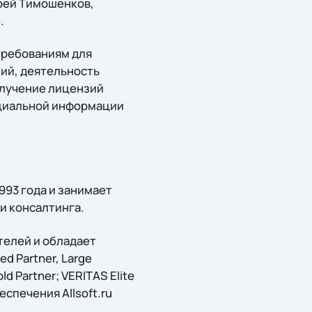
рей Тимошенков,
.
требованиям для
ий, деятельность
олучение лицензий
нциальной информации
993 года и занимает
и консалтинга.
телей и обладает
d Partner, Large
ld Partner; VERITAS Elite
спечения Allsoft.ru