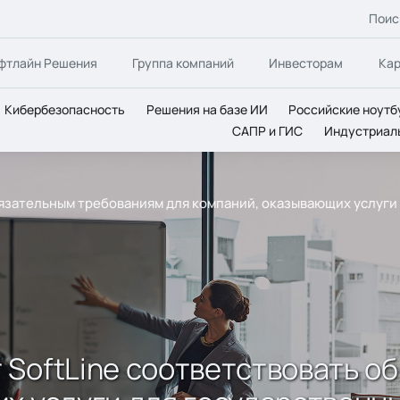
Поис
фтлайн Решения
Группа компаний
Инвесторам
Ка
Кибербезопасность
Решения на базе ИИ
Российские ноутб
САПР и ГИС
Индустриал
бязательным требованиям для компаний, оказывающих услуги
 SoftLine соответствовать о