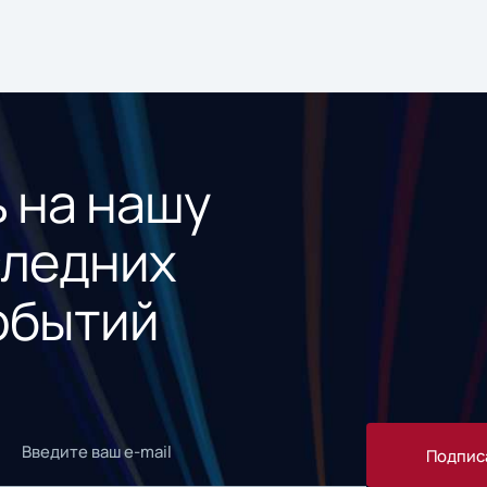
 на нашу
следних
обытий
Подпис