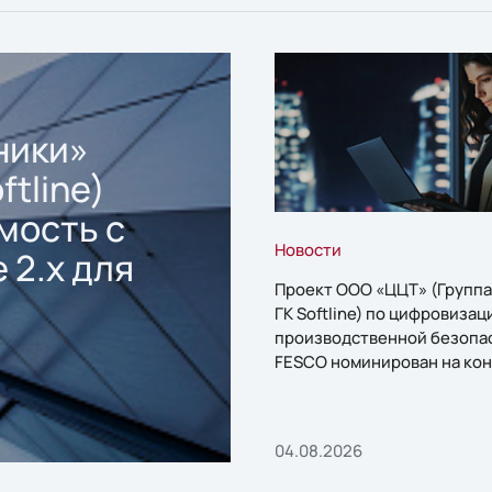
ники»
ftline)
мость с
Новости
 2.x для
Проект ООО «ЦЦТ» (Группа
ГК Softline) по цифровизац
производственной безопа
FESCO номинирован на кон
«1С:Проект года»
04.08.2026