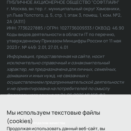
ПУБЛИЧНОЕ АКЦИОНЕРНОЕ ОБЩЕСТВО "СОФТЛАЙН"
г. Москва, вн.тер. г. муниципальный округ Хамовники,
ул Льва Толстого, д. 5, стр. 1, этаж 3, помещ. 1, ком. №2,
2А (А311)
ИНН: 7736227885 / ОГРН: 1027736009333 / ОКВЭД: 46.90
Коды видов деятельности в области IT по перечню,
утвержденному Приказом Минцифры России от 11 мая
2023 г. № 449: 2.01, 27.01, 4.01
Информация, представленная на сайте, носит
исключительно справочный и ознакомительный
характер, не предназначена для личных, семейных,
домашних и иных нужд, не связанных с
осуществлением предпринимательской деятельности
и не ориентирована на потребителей по смыслу
Федерального закона от 24.06.2025 № 168-ФЗ.
Мы используем текстовые файлы
(cookies)
Связаться с отделом качества
Продолжая использовать данный веб-сайт, вы