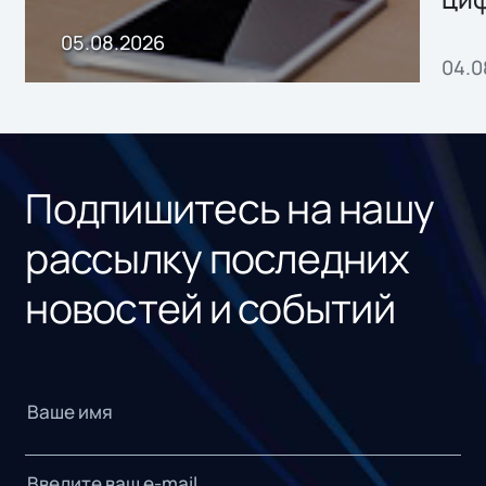
пр
05.08.2026
04.0
без
ном
«1С
Подпишитесь на нашу
рассылку последних
новостей и событий