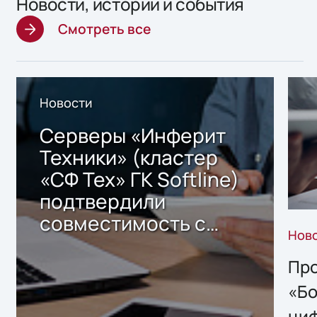
Новости, истории и события
Смотреть все
Новости
Серверы «Инферит
Техники» (кластер
«СФ Тех» ГК Softline)
подтвердили
совместимость с
Нов
решением Sharx
Storage 2.x для
Про
хранения данных
«Бо
ци