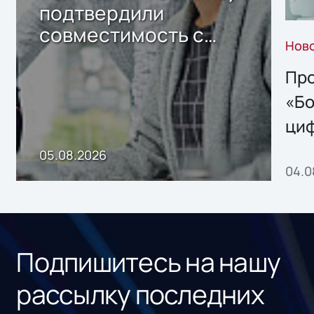
подтвердили
совместимость с
Нов
решением Sharx
Storage 2.x для
Про
хранения данных
«Бо
ци
пр
05.08.2026
04.0
без
ном
«1С
Подпишитесь на нашу
рассылку последних