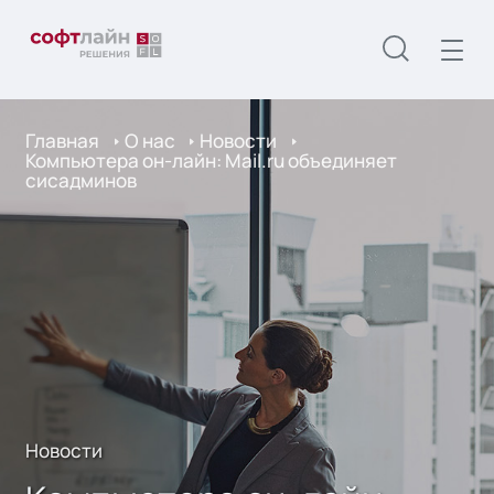
Главная
О нас
Новости
Компьютера он-лайн: Mail.ru объединяет
сисадминов
Новости