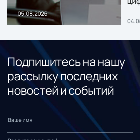
ци
пр
05.08.2026
04.0
без
ном
«1С
Подпишитесь на нашу
рассылку последних
новостей и событий