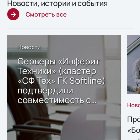
Новости, истории и события
Смотреть все
Новости
Серверы «Инферит
Техники» (кластер
«СФ Тех» ГК Softline)
подтвердили
совместимость с
Нов
решением Sharx
Storage 2.x для
Про
хранения данных
«Бо