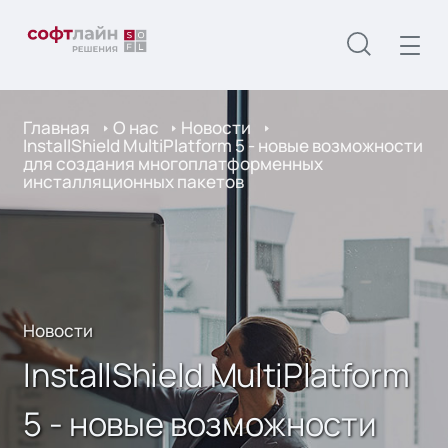
Главная
О нас
Новости
InstallShield MultiPlatform 5 - новые возможности
для создания многоплатформенных
инсталляционных пакетов
Новости
InstallShield MultiPlatform
5 - новые возможности