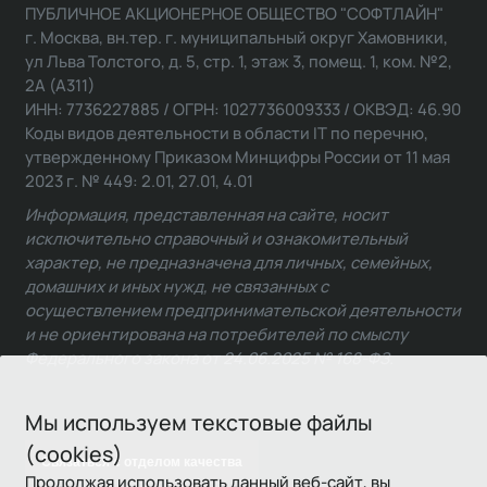
ПУБЛИЧНОЕ АКЦИОНЕРНОЕ ОБЩЕСТВО "СОФТЛАЙН"
г. Москва, вн.тер. г. муниципальный округ Хамовники,
ул Льва Толстого, д. 5, стр. 1, этаж 3, помещ. 1, ком. №2,
2А (А311)
ИНН: 7736227885 / ОГРН: 1027736009333 / ОКВЭД: 46.90
Коды видов деятельности в области IT по перечню,
утвержденному Приказом Минцифры России от 11 мая
2023 г. № 449: 2.01, 27.01, 4.01
Информация, представленная на сайте, носит
исключительно справочный и ознакомительный
характер, не предназначена для личных, семейных,
домашних и иных нужд, не связанных с
осуществлением предпринимательской деятельности
и не ориентирована на потребителей по смыслу
Федерального закона от 24.06.2025 № 168-ФЗ.
Мы используем текстовые файлы
(cookies)
Связаться с отделом качества
Продолжая использовать данный веб-сайт, вы